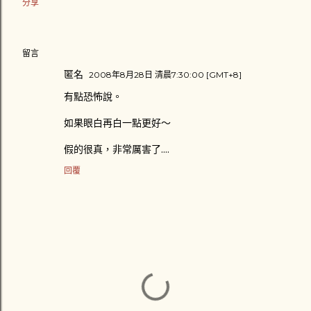
分享
留言
匿名
2008年8月28日 清晨7:30:00 [GMT+8]
有點恐怖說。
如果眼白再白一點更好～
假的很真，非常厲害了....
回覆