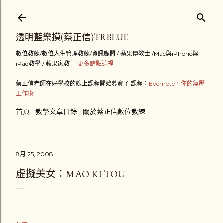
跳到主要內容
透明藍樂摸(蔡正信)TRBLUE
數位教練/數位人生管理教練/資訊顧問 / 蘋果傳教士 /Mac與iPhone與
iPad教學 / 蘋果家教 --
更多請點這裡
蔡正信老師在好學校的線上課程開始募資了 課程：
Evernote，你的無壓
工作術
首頁
教學文章目錄
關於蔡正信數位教練
8月 25, 2008
虛擬美女：MAO KI TOU