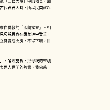
祇「三官大帝」中的地官，因
古代賢君大舜，所以民間就以
來自佛教的「盂蘭盆會」。相
見母親置身在餓鬼道中受苦，
立刻變成火炭，不得下嚥，目
」，誦經施食，把母親的靈魂
表達人世間的善意，我佛慈