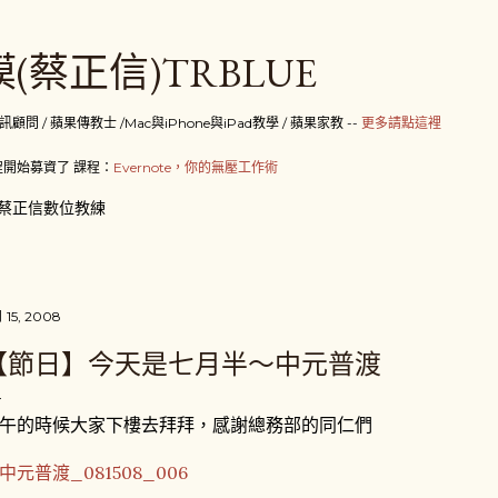
跳到主要內容
(蔡正信)TRBLUE
 / 蘋果傳教士 /Mac與iPhone與iPad教學 / 蘋果家教 --
更多請點這裡
開始募資了 課程：
Evernote，你的無壓工作術
蔡正信數位教練
 15, 2008
【節日】今天是七月半～中元普渡
午的時候大家下樓去拜拜，感謝總務部的同仁們