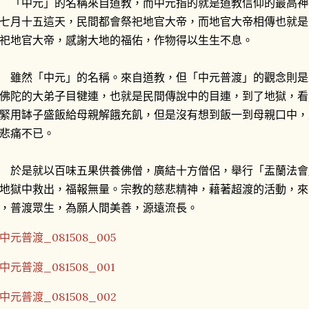
中元」的名稱來自道教，而中元指的就是道教信仰的最高神
七月十五這天，民間都會祭祀地官大帝，而地官大帝相傳也就是
祀地官大帝，感謝大地的福佑，作物得以生生不息。
然「中元」的名稱。來自道教，但「中元普渡」的觀念則是
佛陀的大弟子目犍連，也就是民間傳說中的目連，到了地獄，看
緊用缽子盛飯給母親解餓充飢，但是沒有想到飯一到母親口中，
悲痛不已。
是就以百味五果供養佛僧，廣結十方僧侶，舉行「盂蘭法會
地獄中救出，福報無量。宗教的慈悲精神，藉著超渡的活動，來
，普渡眾生，為願人間美善，源遠流長。