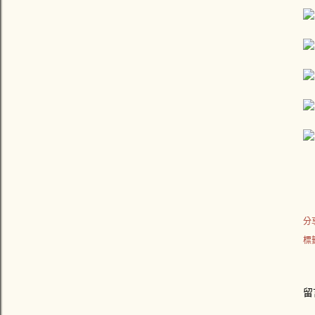
分
標
留