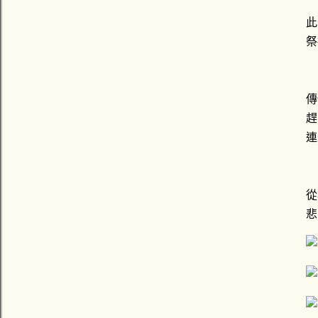
「
此
祭
雖
傳
趕
連
於
從
悲