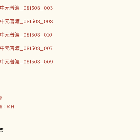
享
籤：
節日
言