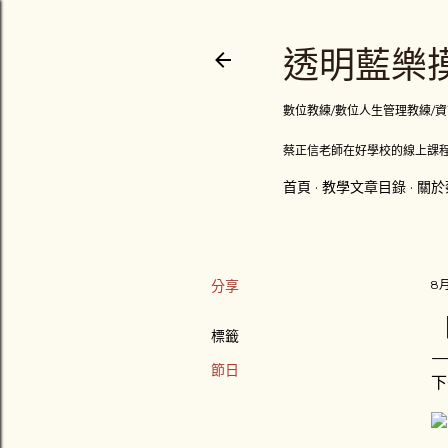
透明藍樂摸
數位教練/數位人生管理教練/資訊顧問
蔡正信老師在好學校的線上課程
首頁
教學文章目錄
關於
分享
8月
標籤
節日
下