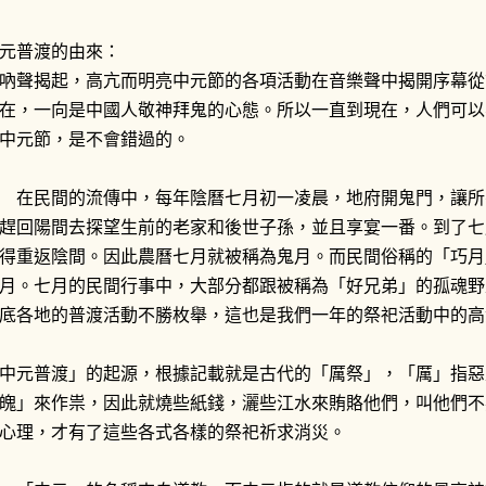
元普渡的由來：
吶聲揭起，高亢而明亮中元節的各項活動在音樂聲中揭開序幕從
在，一向是中國人敬神拜鬼的心態。所以一直到現在，人們可以
中元節，是不會錯過的。
民間的流傳中，每年陰曆七月初一凌晨，地府開鬼門，讓所
趕回陽間去探望生前的老家和後世子孫，並且享宴一番。到了七
得重返陰間。因此農曆七月就被稱為鬼月。而民間俗稱的「巧月
月。七月的民間行事中，大部分都跟被稱為「好兄弟」的孤魂野
底各地的普渡活動不勝枚舉，這也是我們一年的祭祀活動中的高
中元普渡」的起源，根據記載就是古代的「厲祭」，「厲」指惡
魄」來作祟，因此就燒些紙錢，灑些江水來賄賂他們，叫他們不
心理，才有了這些各式各樣的祭祀祈求消災。