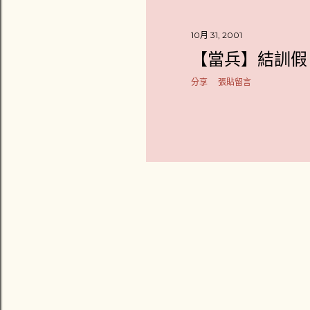
章
10月 31, 2001
【當兵】結訓假
分享
張貼留言