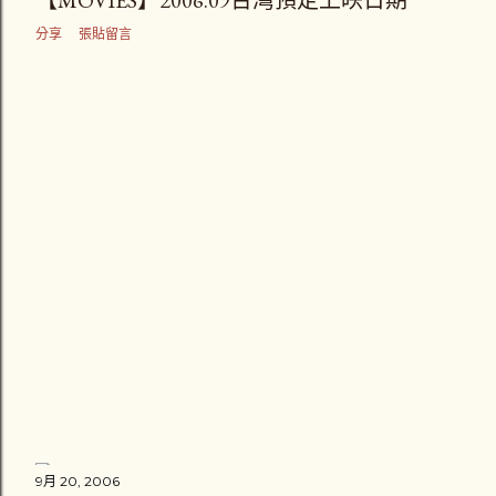
【MOVIES】2006.09台灣預定上映日期
章
分享
張貼留言
9月 20, 2006