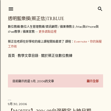
跳到主要內容
透明藍樂摸(蔡正信)TRBLUE
數位教練/數位人生管理教練/資訊顧問 / 蘋果傳教士 /Mac與iPhone與
iPad教學 / 蘋果家教 --
更多請點這裡
蔡正信老師在好學校的線上課程開始募資了 課程：
Evernote，你的無壓
工作術
首頁
教學文章目錄
關於蔡正信數位教練
目前顯示的是 9月, 2006的文章
顯示全部
發
表
9月 30, 2006
文