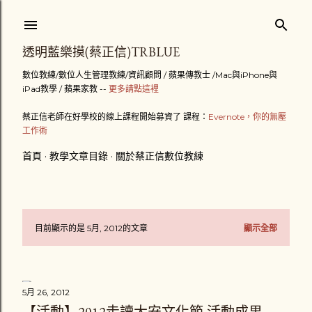
跳到主要內容
透明藍樂摸(蔡正信)TRBLUE
數位教練/數位人生管理教練/資訊顧問 / 蘋果傳教士 /Mac與iPhone與
iPad教學 / 蘋果家教 --
更多請點這裡
蔡正信老師在好學校的線上課程開始募資了 課程：
Evernote，你的無壓
工作術
首頁
教學文章目錄
關於蔡正信數位教練
目前顯示的是 5月, 2012的文章
顯示全部
發
表
5月 26, 2012
文