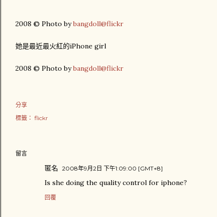
2008 © Photo by
bangdoll@flickr
她是最近最火紅的iPhone girl
2008 © Photo by
bangdoll@flickr
分享
標籤：
flickr
留言
匿名
2008年9月2日 下午1:09:00 [GMT+8]
Is she doing the quality control for iphone?
回覆