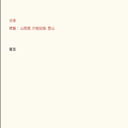
分享
標籤：
山茼蒿
行程記錄
登山
留言