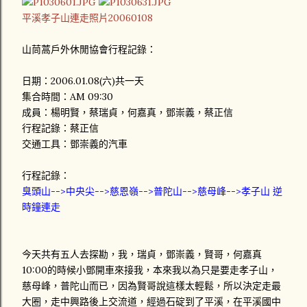
平溪孝子山連走照片20060108
山茼蒿戶外休閒協會行程記錄：
日期：2006.01.08(六)共一天
集合時間：AM 09:30
成員：楊明賢，蔡瑞貞，何嘉真，鄧崇義，蔡正信
行程記錄：蔡正信
交通工具：鄧崇義的汽車
行程記錄：
臭頭山-->中央尖-->慈恩嶺-->普陀山-->慈母峰-->孝子山 逆
時鐘連走
今天共有五人去探勘，我，瑞貞，鄧崇義，賢哥，何嘉真
10:00的時候小鄧開車來接我，本來我以為只是要走孝子山，
慈母峰，普陀山而已，因為賢哥說這樣太輕鬆，所以決定走最
大圈，走中興路後上交流道，經過石碇到了平溪，在平溪國中