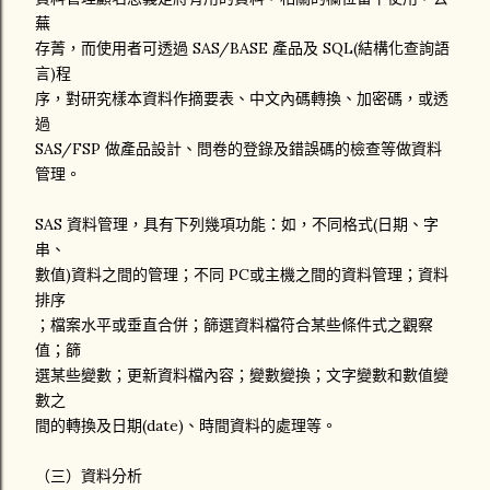
蕪
存菁，而使用者可透過 SAS/BASE 產品及 SQL(結構化查詢語
言)程
序，對研究樣本資料作摘要表、中文內碼轉換、加密碼，或透
過
SAS/FSP 做產品設計、問卷的登錄及錯誤碼的檢查等做資料
管理。
SAS 資料管理，具有下列幾項功能：如，不同格式(日期、字
串、
數值)資料之間的管理；不同 PC或主機之間的資料管理；資料
排序
；檔案水平或垂直合併；篩選資料檔符合某些條件式之觀察
值；篩
選某些變數；更新資料檔內容；變數變換；文字變數和數值變
數之
間的轉換及日期(date)、時間資料的處理等。
（三）資料分析