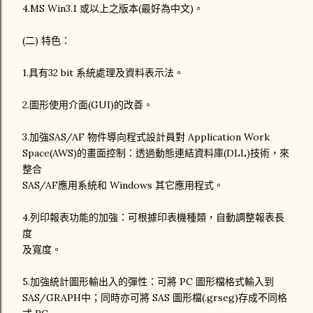
4.MS Win3.1 或以上之版本(最好為中文)。
(二) 特色：
1.具有32 bit 系統處理及資料表示法。
2.圖形使用介面(GUI)的改善。
3.加強SAS/AF 物件導向程式設計員對 Application Work
Space(AWS)的畫面控制：透過動態連結資料庫(DLL)技術，來
整合
SAS/AF應用系統和 Windows 其它應用程式。
4.列印報表功能的加強：可根據印表機種類，自動調整報表長
度
及寬度。
5.加強統計圖形輸出入的彈性：可將 PC 圖形檔格式輸入到
SAS/GRAPH中；同時亦可將 SAS 圖形檔(.grseg)存成不同格