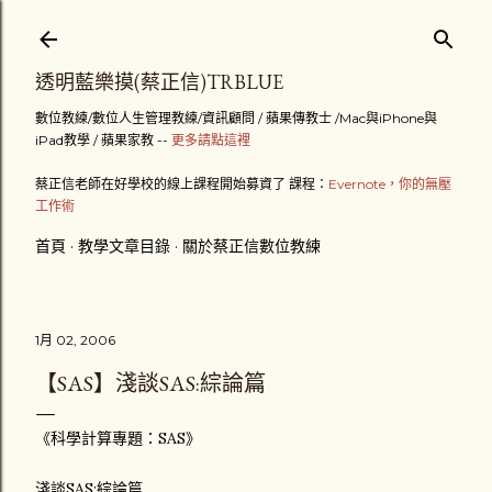
跳到主要內容
透明藍樂摸(蔡正信)TRBLUE
數位教練/數位人生管理教練/資訊顧問 / 蘋果傳教士 /Mac與iPhone與
iPad教學 / 蘋果家教 --
更多請點這裡
蔡正信老師在好學校的線上課程開始募資了 課程：
Evernote，你的無壓
工作術
首頁
教學文章目錄
關於蔡正信數位教練
1月 02, 2006
【SAS】淺談SAS:綜論篇
《科學計算專題：SAS》
淺談SAS:綜論篇