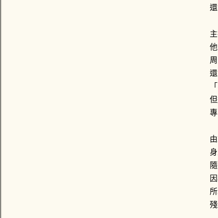
還
主
他
周
還
「
但
專
由
身
隨
因
所
殘