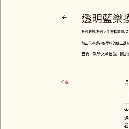
透明藍樂摸
數位教練/數位人生管理教練/資訊顧問
蔡正信老師在好學校的線上課程
首頁
教學文章目錄
關於
分享
1月
【
今
遇
看