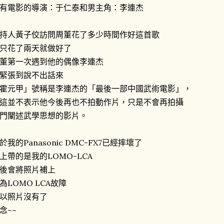
有電影的導演：于仁泰和男主角：李連杰
持人黃子佼訪問周董花了多少時間作好這首歌
只花了兩天就做好了
董第一次遇到他的偶像李連杰
緊張到說不出話來
霍元甲」號稱是李連杰的「最後一部中國武術電影」，
這並不表示他今後再也不拍動作片，只是不會再拍攝
門闡述武學思想的影片。
於我的Panasonic DMC-FX7已經摔壞了
上帶的是我的LOMO-LCA
後會將照片補上
為LOMO LCA故障
以照片沒有了
念~~