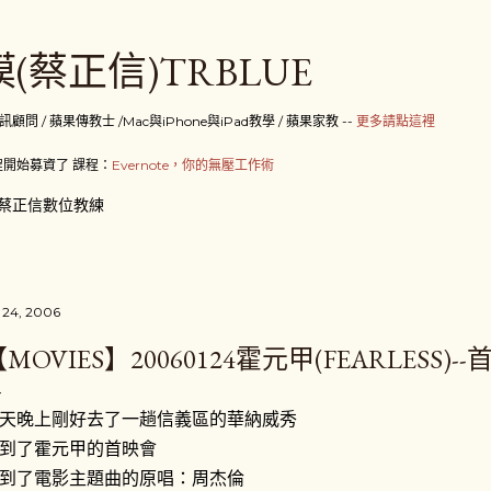
跳到主要內容
(蔡正信)TRBLUE
 / 蘋果傳教士 /Mac與iPhone與iPad教學 / 蘋果家教 --
更多請點這裡
開始募資了 課程：
Evernote，你的無壓工作術
蔡正信數位教練
 24, 2006
MOVIES】20060124霍元甲(FEARLESS)-
天晚上剛好去了一趟信義區的華納威秀
到了霍元甲的首映會
到了電影主題曲的原唱：周杰倫