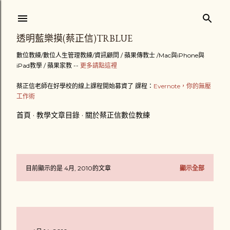
跳到主要內容
透明藍樂摸(蔡正信)TRBLUE
數位教練/數位人生管理教練/資訊顧問 / 蘋果傳教士 /Mac與iPhone與
iPad教學 / 蘋果家教 --
更多請點這裡
蔡正信老師在好學校的線上課程開始募資了 課程：
Evernote，你的無壓
工作術
首頁
教學文章目錄
關於蔡正信數位教練
目前顯示的是 4月, 2010的文章
顯示全部
發
表
文