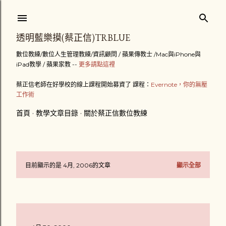
跳到主要內容
透明藍樂摸(蔡正信)TRBLUE
數位教練/數位人生管理教練/資訊顧問 / 蘋果傳教士 /Mac與iPhone與
iPad教學 / 蘋果家教 --
更多請點這裡
蔡正信老師在好學校的線上課程開始募資了 課程：
Evernote，你的無壓
工作術
首頁
教學文章目錄
關於蔡正信數位教練
目前顯示的是 4月, 2006的文章
顯示全部
發
表
文