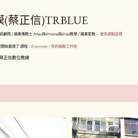
跳到主要內容
(蔡正信)TRBLUE
 / 蘋果傳教士 /Mac與iPhone與iPad教學 / 蘋果家教 --
更多請點這裡
開始募資了 課程：
Evernote，你的無壓工作術
蔡正信數位教練