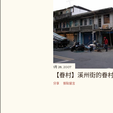
章
1月 28, 2007
【眷村】溪州街的眷
分享
張貼留言