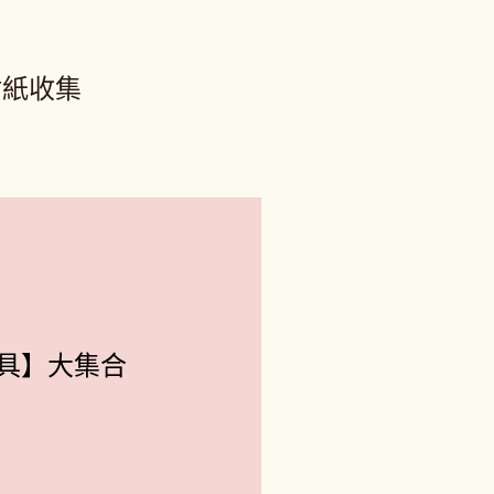
貼紙收集
具】大集合