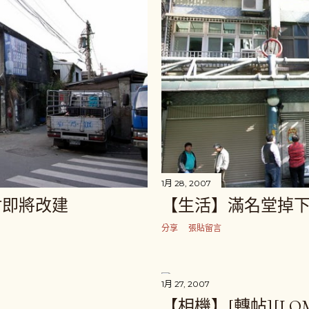
1月 28, 2007
村即將改建
【生活】滿名堂掉
分享
張貼留言
1月 27, 2007
【相機】[轉帖][LOM