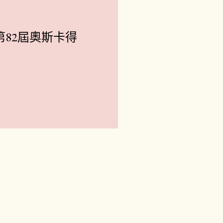
】第82屆奧斯卡得