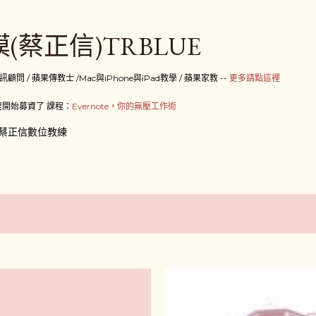
跳到主要內容
(蔡正信)TRBLUE
 / 蘋果傳教士 /Mac與iPhone與iPad教學 / 蘋果家教 --
更多請點這裡
開始募資了 課程：
Evernote，你的無壓工作術
蔡正信數位教練