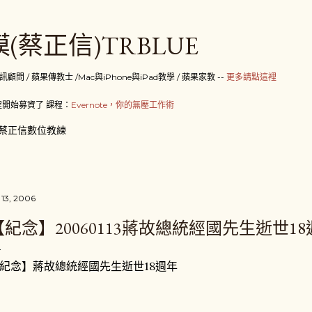
跳到主要內容
(蔡正信)TRBLUE
 / 蘋果傳教士 /Mac與iPhone與iPad教學 / 蘋果家教 --
更多請點這裡
開始募資了 課程：
Evernote，你的無壓工作術
蔡正信數位教練
 13, 2006
【紀念】20060113蔣故總統經國先生逝世1
紀念】蔣故總統經國先生逝世18週年