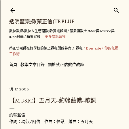
跳到主要內容
透明藍樂摸(蔡正信)TRBLUE
數位教練/數位人生管理教練/資訊顧問 / 蘋果傳教士 /Mac與iPhone與
iPad教學 / 蘋果家教 --
更多請點這裡
蔡正信老師在好學校的線上課程開始募資了 課程：
Evernote，你的無壓
工作術
首頁
教學文章目錄
關於蔡正信數位教練
1月 17, 2006
【MUSIC】五月天--約翰藍儂--歌詞
約翰藍儂
作詞：瑪莎/阿信 作曲：怪獸 編曲：五月天