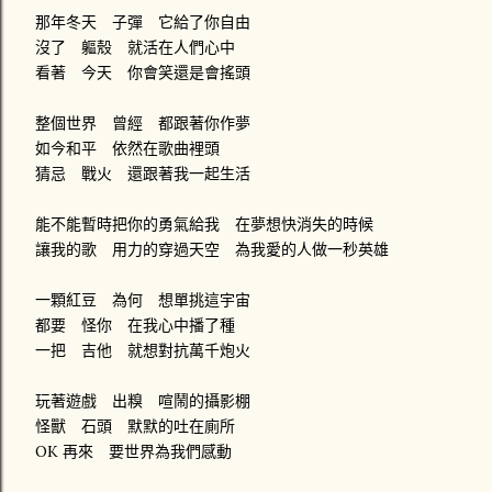
那年冬天 子彈 它給了你自由
沒了 軀殼 就活在人們心中
看著 今天 你會笑還是會搖頭
整個世界 曾經 都跟著你作夢
如今和平 依然在歌曲裡頭
猜忌 戰火 還跟著我一起生活
能不能暫時把你的勇氣給我 在夢想快消失的時候
讓我的歌 用力的穿過天空 為我愛的人做一秒英雄
一顆紅豆 為何 想單挑這宇宙
都要 怪你 在我心中播了種
一把 吉他 就想對抗萬千炮火
玩著遊戲 出糗 喧鬧的攝影棚
怪獸 石頭 默默的吐在廁所
OK 再來 要世界為我們感動