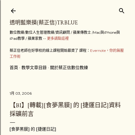
跳到主要內容
透明藍樂摸(蔡正信)TRBLUE
數位教練/數位人生管理教練/資訊顧問 / 蘋果傳教士 /Mac與iPhone與
iPad教學 / 蘋果家教 --
更多請點這裡
蔡正信老師在好學校的線上課程開始募資了 課程：
Evernote，你的無壓
工作術
首頁
教學文章目錄
關於蔡正信數位教練
1月 03, 2006
【BI】[轉載][食夢黑貘] 的 [捷運日記]資料
採礦前言
[食夢黑貘] 的 [捷運日記]