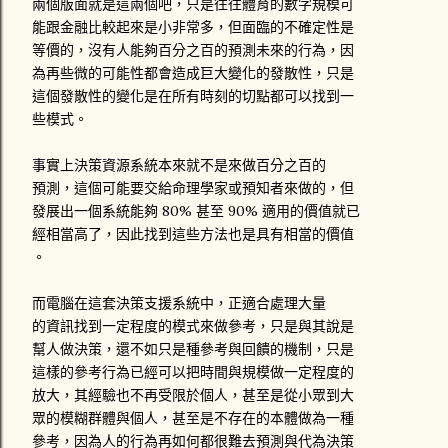
兩個版面就是這兩個吧，只是往往體育的數字規模可
能跟金融比較起來是小非常多，但面臨的不確定性是
等價的，沒有人能夠百分之百的預測未來的行為，因
為再些微的可能性都會造成巨大變化的發散性，只是
這個發散性的變化是在所有時刻的切點都可以找到一
些模式。
事實上決策資源系統本來就不是來做百分之百的
預測，這個可能要交給命理學家或預知者來做的，但
發展出一個系統能夠 80% 甚至 90% 適用的價值就已
經相當高了，因此找到這些方法也是具有相當的價值
。
而電腦在這套決策支援系統中，正適合處理大量
的資訊找到一定程度的模式來做參考，只是與其說是
幫人做決策，還不如只是種參考與回饋的機制，只是
這樣的參考行為已經可以把時間與規模做一定程度的
放大，其經驗也不再受限於個人，甚至是從小眾到大
眾的模糊群體與個人，甚至是不存在的本體做為一種
參考，因為人的行為再如何都很難去預測與代為決策