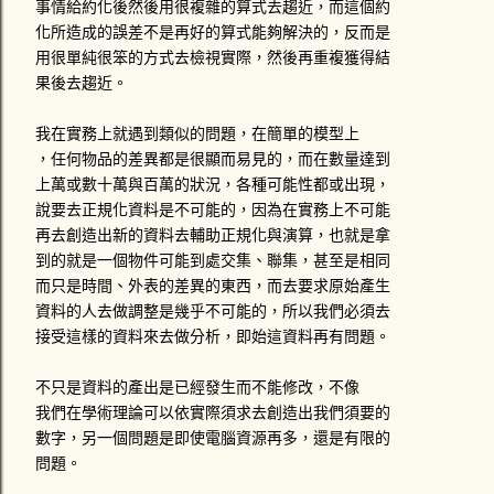
事情給約化後然後用很複雜的算式去趨近，而這個約
化所造成的誤差不是再好的算式能夠解決的，反而是
用很單純很笨的方式去檢視實際，然後再重複獲得結
果後去趨近。
我在實務上就遇到類似的問題，在簡單的模型上
，任何物品的差異都是很顯而易見的，而在數量達到
上萬或數十萬與百萬的狀況，各種可能性都或出現，
說要去正規化資料是不可能的，因為在實務上不可能
再去創造出新的資料去輔助正規化與演算，也就是拿
到的就是一個物件可能到處交集、聯集，甚至是相同
而只是時間、外表的差異的東西，而去要求原始產生
資料的人去做調整是幾乎不可能的，所以我們必須去
接受這樣的資料來去做分析，即始這資料再有問題。
不只是資料的產出是已經發生而不能修改，不像
我們在學術理論可以依實際須求去創造出我們須要的
數字，另一個問題是即使電腦資源再多，還是有限的
問題。