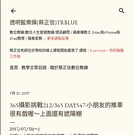
跳到主要內容
透明藍樂摸(蔡正信)TRBLUE
數位教練/數位人生管理教練/資訊顧問 / 蘋果傳教士 /Mac與iPhone與
iPad教學 / 蘋果家教 --
更多請點這裡
蔡正信老師在好學校的線上課程開始募資了 課程：
Evernote，你的無壓
工作術
首頁
教學文章目錄
關於蔡正信數位教練
7月 31, 2017
365攝影挑戰212/365 DAY547-小朋友的推車
很有戲喔～上面還有遮陽棚
2017/07/31(一)