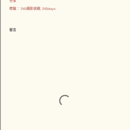
分享
標籤：
365攝影挑戰
365days
留言