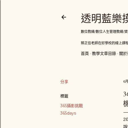
透明藍樂摸
數位教練/數位人生管理教練/資訊顧問
蔡正信老師在好學校的線上課程
首頁
教學文章目錄
關於
分享
6月
3
標籤
365攝影挑戰
365days
2
說