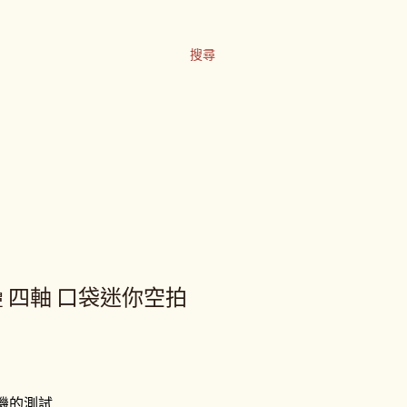
搜尋
你 折疊 四軸 口袋迷你空拍
拍機的測試