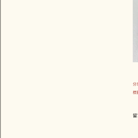
分
標
留