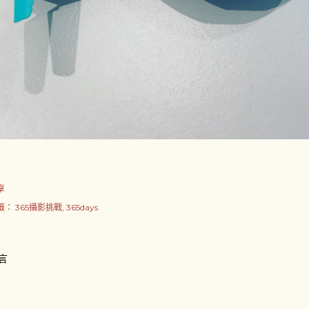
享
籤：
365攝影挑戰
365days
言