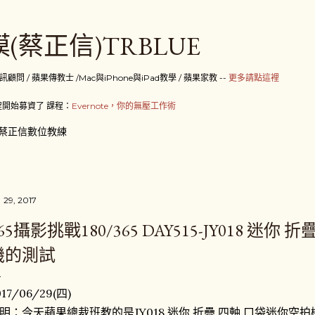
跳到主要內容
(蔡正信)TRBLUE
 / 蘋果傳教士 /Mac與iPhone與iPad教學 / 蘋果家教 --
更多請點這裡
開始募資了 課程：
Evernote，你的無壓工作術
蔡正信數位教練
 29, 2017
65攝影挑戰180/365 DAY515-JY018 迷
機的測試
017/06/29(四)
明：今天蘋果總裁班教的是JY018 迷你 折疊 四軸 口袋迷你空