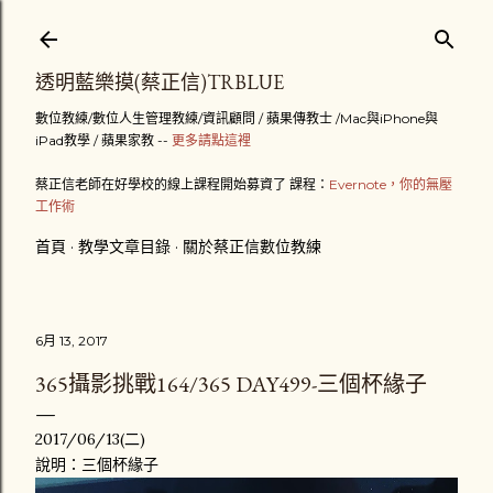
跳到主要內容
透明藍樂摸(蔡正信)TRBLUE
數位教練/數位人生管理教練/資訊顧問 / 蘋果傳教士 /Mac與iPhone與
iPad教學 / 蘋果家教 --
更多請點這裡
蔡正信老師在好學校的線上課程開始募資了 課程：
Evernote，你的無壓
工作術
首頁
教學文章目錄
關於蔡正信數位教練
6月 13, 2017
365攝影挑戰164/365 DAY499-三個杯緣子
2017/06/13(二)
說明：三個杯緣子