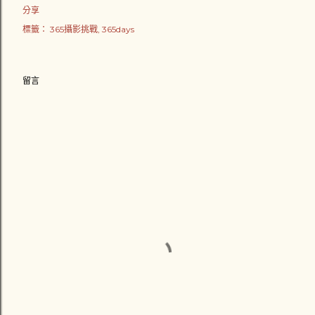
分享
標籤：
365攝影挑戰
365days
留言