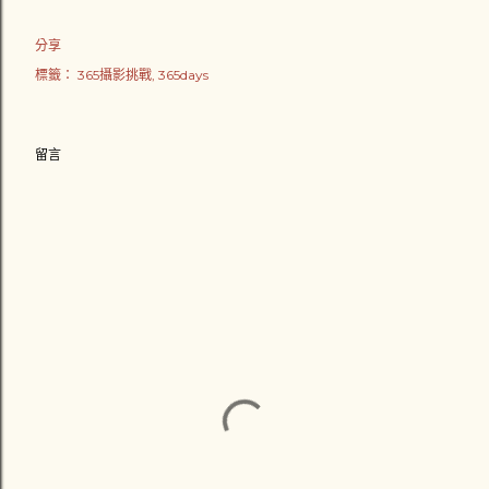
分享
標籤：
365攝影挑戰
365days
留言