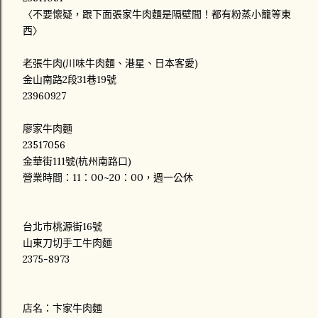
〈不要懷疑，跟下面張家牛肉麵是隔壁間！都有粉蒸小籠等東
西〉
老張牛肉(川味牛肉麵、港星、日本客愛)
金山南路2段31巷19號
23960927
廖家牛肉麵
23517056
金華街111號(杭州南路口)
營業時間：11：00~20：00，週一公休
台北市桃源街16號
山東刀切手工牛肉麵
2375-8973
店名：卞家牛肉麵