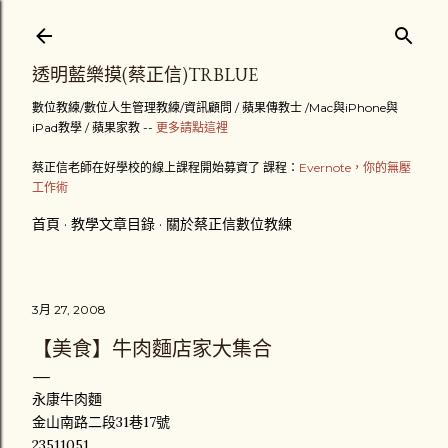
跳到主要內容
透明藍樂摸(蔡正信)TRBLUE
數位教練/數位人生管理教練/資訊顧問 / 蘋果傳教士 /Mac與iPhone與
iPad教學 / 蘋果家教 --
更多請點這裡
蔡正信老師在好學校的線上課程開始募資了 課程：
Evernote，你的無壓
工作術
首頁
教學文章目錄
關於蔡正信數位教練
3月 27, 2008
【美食】牛肉麵店家大集合
永康牛肉麵
金山南路二段31巷17號
23511051