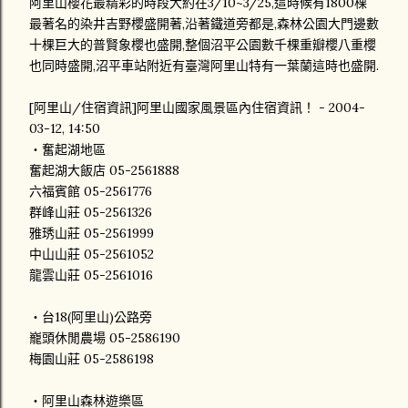
阿里山櫻花最精彩的時段大約在3/10~3/25,這時候有1800棵
最著名的染井吉野櫻盛開著,沿著鐵道旁都是,森林公園大門邊數
十棵巨大的普賢象櫻也盛開,整個沼平公園數千棵重瓣櫻八重櫻
也同時盛開,沼平車站附近有臺灣阿里山特有一葉蘭這時也盛開.
[阿里山/住宿資訊]阿里山國家風景區內住宿資訊！ - 2004-
03-12, 14:50
‧奮起湖地區
奮起湖大飯店 05-2561888
六福賓館 05-2561776
群峰山莊 05-2561326
雅琇山莊 05-2561999
中山山莊 05-2561052
龍雲山莊 05-2561016
‧台18(阿里山)公路旁
巃頭休閒農場 05-2586190
梅園山莊 05-2586198
‧阿里山森林遊樂區