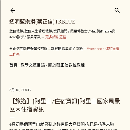
跳到主要內容
透明藍樂摸(蔡正信)TRBLUE
數位教練/數位人生管理教練/資訊顧問 / 蘋果傳教士 /Mac與iPhone與
iPad教學 / 蘋果家教 --
更多請點這裡
蔡正信老師在好學校的線上課程開始募資了 課程：
Evernote，你的無壓
工作術
首頁
教學文章目錄
關於蔡正信數位教練
3月 10, 2008
【旅遊】[阿里山/住宿資訊]阿里山國家風景
區內住宿資訊
4月初整個阿里山就只剩少數幾棵大島櫻開花,已是花季末啦