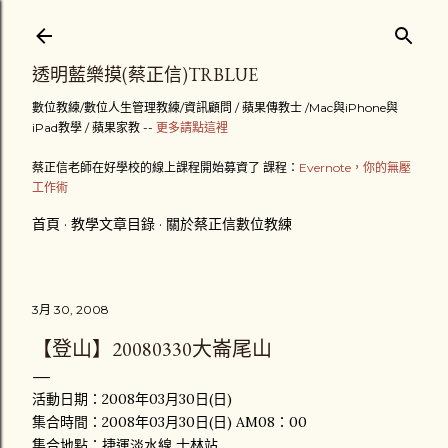
跳到主要內容
透明藍樂摸(蔡正信)TRBLUE
數位教練/數位人生管理教練/資訊顧問 / 蘋果傳教士 /Mac與iPhone與
iPad教學 / 蘋果家教 --
更多請點這裡
蔡正信老師在好學校的線上課程開始募資了 課程：
Evernote，你的無壓
工作術
首頁
教學文章目錄
關於蔡正信數位教練
3月 30, 2008
【登山】20080330大崙尾山
活動日期：2008年03月30日(日)
集合時間：2008年03月30日(日) AM08：00
集合地點：捷運淡水線 士林站