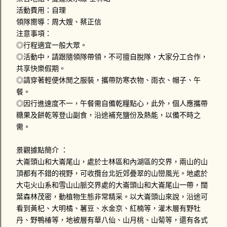
活動費用：自理
領隊嚮導：周大嫂、蔡正信
注意事項：
◎行程適宜一般大眾。
◎活動中，請跟隨領隊帶領，不可擅自脫隊，大家分工合作，
共享快樂假期。
◎請穿著輕便休閒之服裝，攜帶防寒衣物、雨衣、帽子、午
餐。
◎因行進速度不一，午餐需自備乾糧點心，此外，個人應攜帶
糖果及餅乾等登山副食，沿途補充鹽份及熱能，以備不時之
需。
景觀據點簡介 ：
大崙頭山和大崙尾山，處於士林區和內湖區的交界，兩山的山
頂都有不錯的視野，可收攬台北近郊疊翠的山巒風光。地處於
大屯火山系和雪山山脈交界處的大崙頭山和大崙尾山一帶，闊
葉森林茂密，動植物生態非常精采。以大崙頭山來說，沿途可
看到黃杞、大明橘、薯豆、水金京、紅楠等，灌木層有野牡
丹、野鴨椿等，地被層有華八仙、山月桃、山菊等，還有各式