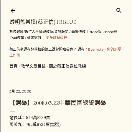
跳到主要內容
透明藍樂摸(蔡正信)TRBLUE
數位教練/數位人生管理教練/資訊顧問 / 蘋果傳教士 /Mac與iPhone與
iPad教學 / 蘋果家教 --
更多請點這裡
蔡正信老師在好學校的線上課程開始募資了 課程：
Evernote，你的無壓
工作術
首頁
教學文章目錄
關於蔡正信數位教練
3月 22, 2008
【選舉】2008.03.22中華民國總統選舉
謝長廷：544萬5239票
馬英九：765萬8724票(當選)