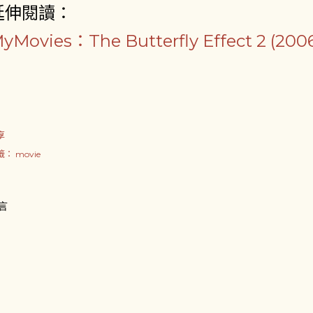
延伸閱讀：
yMovies：The Butterfly Effect 2 (200
享
籤：
movie
言