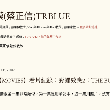
跳到主要內容
(蔡正信)TRBLUE
 / 蘋果傳教士 /Mac與iPhone與iPad教學 / 蘋果家教 --
更多請點這裡
開始募資了 課程：
Evernote，你的無壓工作術
蔡正信數位教練
 08, 2007
MOVIES】看片紀錄：蝴蝶效應2：THE BUTTE
情跟第一集非常類似，第一集是用筆記本，這一集用照片，沒有