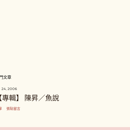
門文章
 24, 2006
【專輯】 陳昇／魚說
享
張貼留言