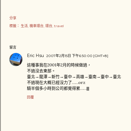
分享
標籤：
生活
機車環台
環台
travel
留言
Eric Hsu
2007年2月15日 下午6:50:00 [GMT+8]
這種事我在2001年2月的時候做過，
不過沒去東部。
臺北→龍潭→新竹→臺中→高雄→臺南→臺中→臺北
不過現在大概已經沒力了……orz
騎半個多小時到公司都覺得累……|||
回覆