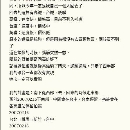
同，所以今年一定是我自己一個人回去了
回去的選擇有高鐵，台鐵，統聯
高鐵：速度快，價格高，目前不列入考慮
台鐵：速度中，價格中
統聯：速度慢，價格低
原本的選擇是統聯，但是因為都沒有去買預售票，應該買不到
了
還在煩惱的時候，腦筋突然一想，
騎我的野狼傳奇回高雄好了
記得退伍後就是從高雄騎了四天，邊騎邊玩，只走了西半部
我的環台一直都沒有實現
這次一定可以實現
我的計畫是：南下從西部下去，回來的時候走東部
預計2007.02.15下南部，中間會在台中，台南停留，
也許
會在
各高鐵站停留拍照
2007.02.15
台北→桃園→新竹→台中
2007.02.16