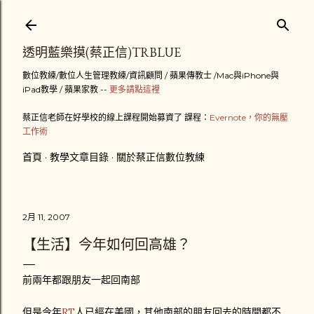
跳到主要內容
透明藍樂摸(蔡正信)TRBLUE
數位教練/數位人生管理教練/資訊顧問 / 蘋果傳教士 /Mac與iPhone與
iPad教學 / 蘋果家教 --
更多請點這裡
蔡正信老師在好學校的線上課程開始募資了 課程：
Evernote，你的無壓
工作術
首頁
教學文章目錄
關於蔡正信數位教練
2月 11, 2007
【生活】今年如何回高雄？
前兩年都跟朋友一起回南部
但是今年
RT
人已經在美國，其他南部的朋友回去的時間都不