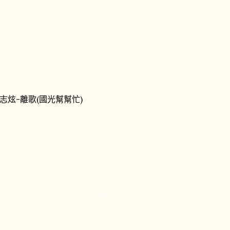
志炫-離歌(國光幫幫忙)