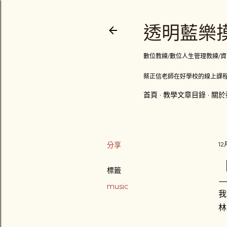
透明藍樂摸
數位教練/數位人生管理教練/資訊顧問
蔡正信老師在好學校的線上課程
首頁
教學文章目錄
關於
分享
12
標籤
music
我
林