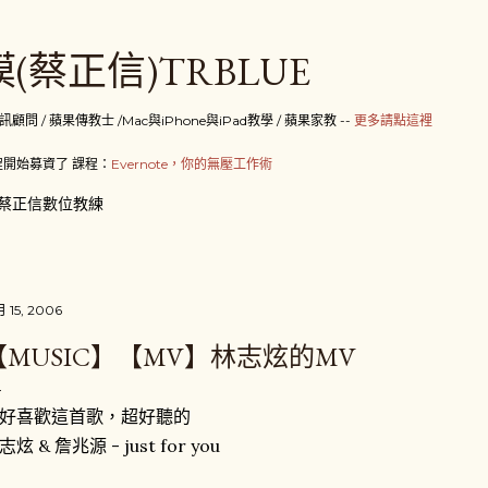
跳到主要內容
(蔡正信)TRBLUE
 / 蘋果傳教士 /Mac與iPhone與iPad教學 / 蘋果家教 --
更多請點這裡
開始募資了 課程：
Evernote，你的無壓工作術
蔡正信數位教練
月 15, 2006
【MUSIC】【MV】林志炫的MV
好喜歡這首歌，超好聽的
志炫 & 詹兆源 - just for you