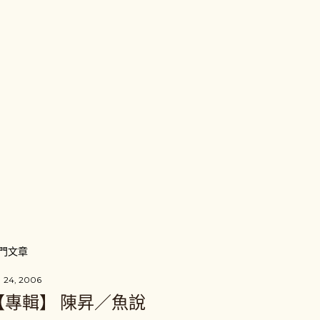
張
貼
留
言
門文章
 24, 2006
【專輯】 陳昇／魚說