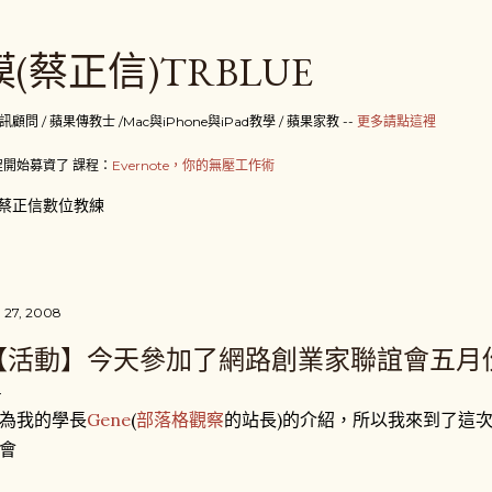
跳到主要內容
(蔡正信)TRBLUE
 / 蘋果傳教士 /Mac與iPhone與iPad教學 / 蘋果家教 --
更多請點這裡
開始募資了 課程：
Evernote，你的無壓工作術
蔡正信數位教練
 27, 2008
【活動】今天參加了網路創業家聯誼會五月
為我的學長
Gene
(
部落格觀察
的站長)的介紹，所以我來到了這
會