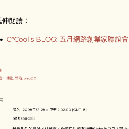
延伸閱讀：
C*Cool's BLOG: 五月網路創業家聯誼會
享
籤：
活動
新站
web2.0
言
匿名
2008年5月28日 中午12:02:00 [GMT+8]
hi! bangdoll: