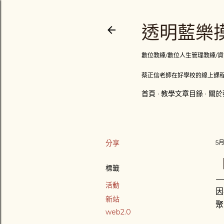
透明藍樂摸
數位教練/數位人生管理教練/資訊顧問
蔡正信老師在好學校的線上課程
首頁
教學文章目錄
關於
分享
5月
標籤
活動
因
新站
聚
web2.0