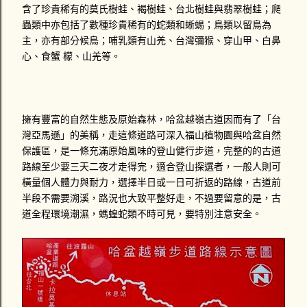
含了珍貴稀有的莫氏樹蛙、褐樹蛙、台北樹蛙與翡翠樹蛙；爬
蟲類中亦包括了數種珍貴稀有的蛇類和蜥蜴；鳥類以留鳥為
主，亦有部分候鳥；哺乳類有山羌、台灣彌猴、穿山甲、白鼻
心、食蟹 檬、山羌等。
擁有豐富的自然生態及原始森林，哈盆越嶺古道因而有了「台
灣亞馬遜」的美稱，走這條道路可深入福山植物園與哈盆自然
保護區，是一條充滿原始風味的登山健行步道，完整的的古道
路線至少要三天二夜才走得完，適合登山探選者，一般人則可
橫量個人體力與耐力，選擇半日或一日可折返的路線，古道前
半段不需要溯溪，路況也大致平整好走，不過要留意的是，古
道全程環境潮濕，螞蝗蛇類不時可見，要特別注意安全。