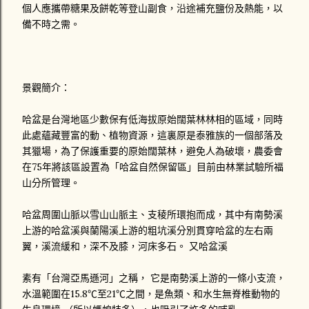
個人應攜帶糖果及餅乾等登山副食，沿途補充鹽份及熱能，以
備不時之需。
景觀簡介：
哈盆是台灣地區少數保有低海拔原始闊葉林林相的區域，同時
此處蘊藏豐富的動、植物資源，這裏原是泰雅族的一個部落及
其獵場，為了保護重要的原始闊葉林，避免人為破壞，農委會
在75年將該區設置為「哈盆自然保留區」目前由林業試驗所福
山分所管理。
哈盆周圍山脈以雪山山脈主、支稜所環抱而成，其中有南勢溪
上游的哈盆溪與蘭陽溪上游的粗坑溪分別貫穿哈盆的左右兩
翼，溪流緩和，深不及膝，河床多石。 又哈盆溪
素有「台灣亞馬遜河」之稱， 它是南勢溪上游的一條小支流，
水溫範圍在15.8℃至21℃之間，是魚類、和水生無脊椎動物的