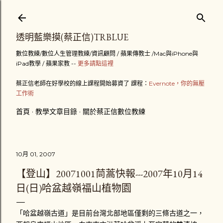
跳到主要內容
透明藍樂摸(蔡正信)TRBLUE
數位教練/數位人生管理教練/資訊顧問 / 蘋果傳教士 /Mac與iPhone與
iPad教學 / 蘋果家教 --
更多請點這裡
蔡正信老師在好學校的線上課程開始募資了 課程：
Evernote，你的無壓
工作術
首頁
教學文章目錄
關於蔡正信數位教練
10月 01, 2007
【登山】20071001茼蒿快報---2007年10月14
日(日)哈盆越嶺福山植物園
「哈盆越嶺古道」是目前台灣北部地區僅剩的三條古道之一，