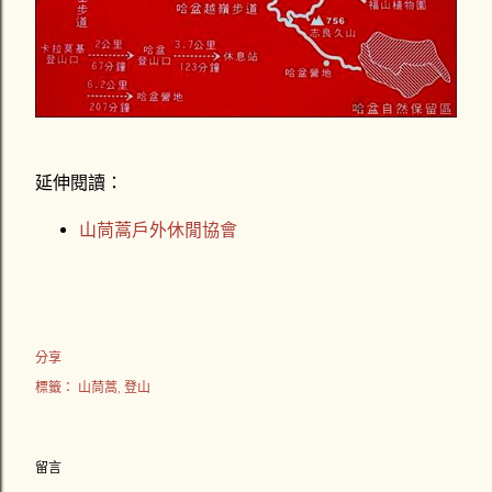
延伸閱讀：
山茼蒿戶外休閒協會
分享
標籤：
山茼蒿
登山
留言