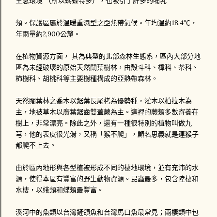
生息環境 （所以螞蝗特多），也吸引了許多的哺乳
類。保護區屬於溫暖重濕型之亞熱帶氣候。年均溫約18.4℃，
年雨量約2,900公釐。
在植物資源方面， 其為典型的北部森林生態系，區內大部分地
區為未經破壞的原始天然闊葉樹林，由殼斗科、樟科、茶科、
柿樹科、胡桃科等主要樹種構成的亞熱帶森林。
天然闊葉林之喬木以鋸葉長尾栲為優勢種，灌木以柏拉木為
主，地被草木以廣葉鋸齒雙蓋蕨為主。這裡的蕨類多數寄養在
樹上，非常漂亮。除此之外，還有一種很特別的植物叫做九
芎，他的表皮很光滑，又稱「猴不爬」，顧名思義就是連猴子
都爬不上去。
由於區內地形與各型植被形成不同的棲地環境，並有充沛的水
源，使得本區有豐富的野生動物資源。昆蟲最多，包含陸棲和
水棲，以蛾類和蝶類最豐富。
溪河中的魚類以台灣鏟頜魚和台灣馬口魚最常見；兩棲類中包