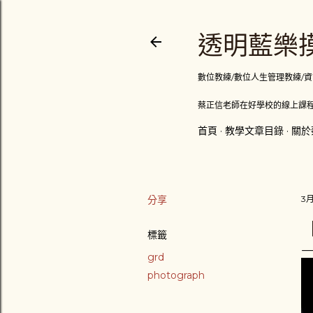
透明藍樂摸
數位教練/數位人生管理教練/資訊顧問
蔡正信老師在好學校的線上課程
首頁
教學文章目錄
關於
分享
3月
標籤
grd
photograph