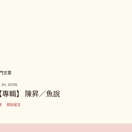
門文章
 24, 2006
【專輯】 陳昇／魚說
享
張貼留言