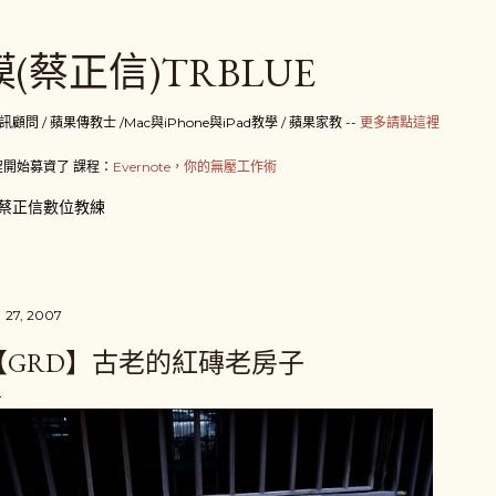
跳到主要內容
(蔡正信)TRBLUE
 / 蘋果傳教士 /Mac與iPhone與iPad教學 / 蘋果家教 --
更多請點這裡
開始募資了 課程：
Evernote，你的無壓工作術
蔡正信數位教練
 27, 2007
【GRD】古老的紅磚老房子