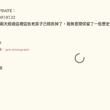
PDATE：
07.07.22
兩天經過這裡這些老房子已經拆掉了，我無意間保留了一些歷史
享
籤：
grd
photograph
言