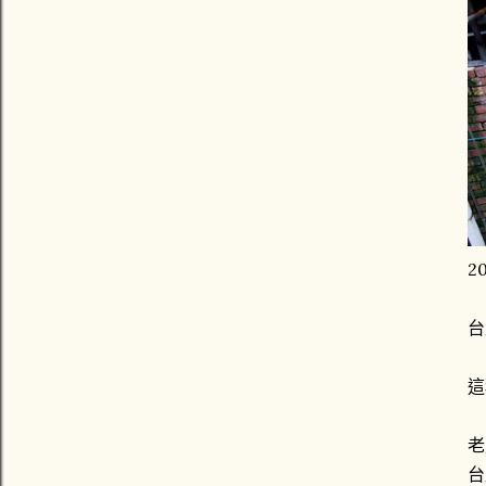
2
台
這
老
台