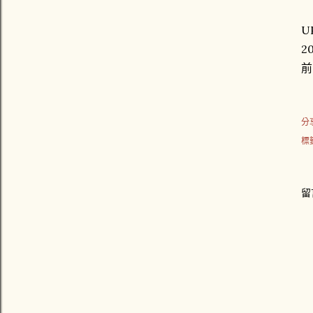
U
20
前
分
標
留