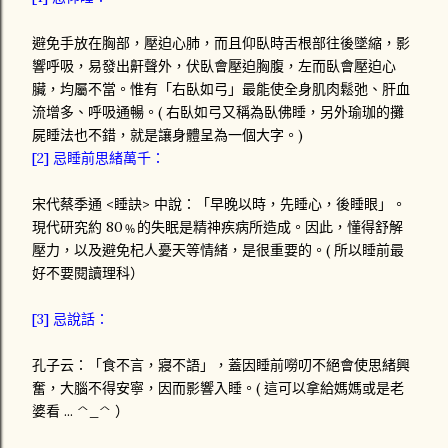
避免手放在胸部，壓迫心肺，而且仰臥時舌根部往後墜縮，影
響呼吸，易發出鼾聲外，伏臥會壓迫胸腹，左而臥會壓迫心
臟，均屬不當。惟有「右臥如弓」最能使全身肌肉鬆弛、肝血
流增多、呼吸通暢。( 右臥如弓又稱為臥佛睡，另外瑜珈的攤
屍睡法也不錯，就是讓身體呈為一個大字。)
[2] 忌睡前思緒萬千：
宋代蔡季通 <睡訣> 中說：「早晚以時，先睡心，後睡眼」。
現代研究約 80﹪的失眠是精神疾病所造成。因此，懂得舒解
壓力，以及避免杞人憂天等情緒，是很重要的。( 所以睡前最
好不要閱讀理科）
[3] 忌說話：
孔子云：「食不言，寢不語」，蓋因睡前嘮叨不絕會使思緒興
奮，大腦不得安寧，因而影響入睡。( 這可以拿給媽媽或是老
婆看 ... ^_^ ）