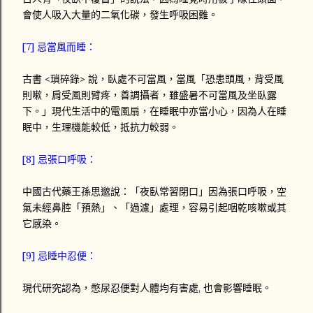
會使人吸入大量的二氧化碳，發生呼吸困難。
[7] 忌當風而睡：
古書 <瑣碎錄> 說，臥處不可當風，當風「恐患頭風，背受風
則嗽，肩受風則臂疼，善調攝者，雖盛暑不可當風及坐臥露
下。」現代生活中的電風扇，在睡眠中亦當小心，因為人在睡
眠中，生理機能較低，抵抗力較弱。
[8] 忌張口呼吸：
中國古代藥王孫思邈說：「夜臥常習閉口」因為張口呼吸，空
氣未經鼻腔「預熱」、「過濾」處理，容易引起咽乾咳嗽或其
它感染。
[9] 忌睡中忍便：
現代研究認為，憋尿忍便對人體均有害處, 也會影響睡眠。