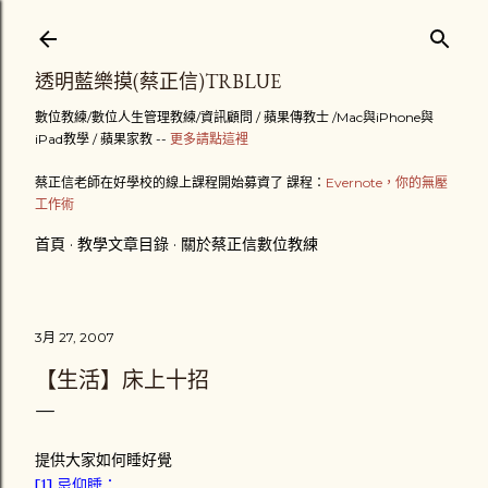
跳到主要內容
透明藍樂摸(蔡正信)TRBLUE
數位教練/數位人生管理教練/資訊顧問 / 蘋果傳教士 /Mac與iPhone與
iPad教學 / 蘋果家教 --
更多請點這裡
蔡正信老師在好學校的線上課程開始募資了 課程：
Evernote，你的無壓
工作術
首頁
教學文章目錄
關於蔡正信數位教練
3月 27, 2007
【生活】床上十招
提供大家如何睡好覺
[1] 忌仰睡：