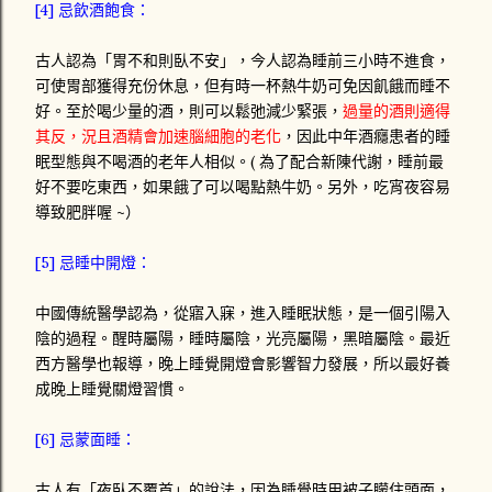
[4] 忌飲酒飽食：
古人認為「胃不和則臥不安」，今人認為睡前三小時不進食，
可使胃部獲得充份休息，但有時一杯熱牛奶可免因飢餓而睡不
好。至於喝少量的酒，則可以鬆弛減少緊張，
過量的酒則適得
其反，況且酒精會加速腦細胞的老化
，因此中年酒癮患者的睡
眠型態與不喝酒的老年人相似。( 為了配合新陳代謝，睡前最
好不要吃東西，如果餓了可以喝點熱牛奶。另外，吃宵夜容易
導致肥胖喔 ~）
[5] 忌睡中開燈：
中國傳統醫學認為，從寤入寐，進入睡眠狀態，是一個引陽入
陰的過程。醒時屬陽，睡時屬陰，光亮屬陽，黑暗屬陰。最近
西方醫學也報導，晚上睡覺開燈會影響智力發展，所以最好養
成晚上睡覺關燈習慣。
[6] 忌蒙面睡：
古人有「夜臥不覆首」的說法，因為睡覺時用被子矇住頭面，