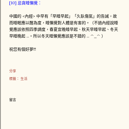
[10] 忌貪睡懶覺：
中國的 <內經> 中早有「早睡早起」「久臥傷氣」的告誡，故
而睡眠應以醒為度，睡懶覺對人體是有害的。（不過內經說睡
覺應該依照四季調度，春夏宜晚睡早起、秋天早睡早起、冬天
早睡晚起 ...。所以冬天睡懶覺應該是不錯的 ... ^_^ ）
祝您有個好夢!!!
分享
標籤：
生活
留言