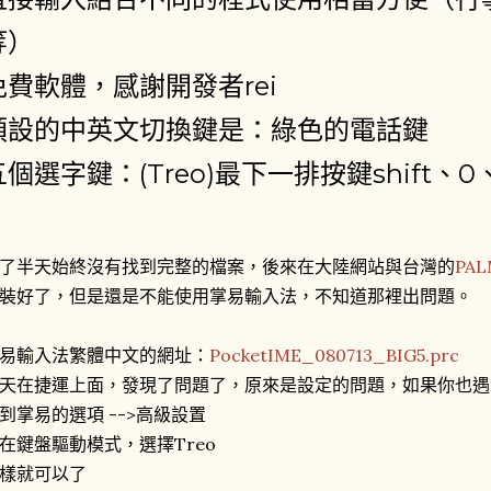
等）
免費軟體，感謝開發者rei
預設的中英文切換鍵是：綠色的電話鍵
五個選字鍵：(Treo)最下一排按鍵shift、0、
了半天始終沒有找到完整的檔案，後來在大陸網站與台灣的
PAL
裝好了，但是還是不能使用掌易輸入法，不知道那裡出問題。
易輸入法繁體中文的網址：
PocketIME_080713_BIG5.prc
天在捷運上面，發現了問題了，原來是設定的問題，如果你也遇
到掌易的
選項
-->
高級設置
在
鍵盤驅動模式
，選擇
Treo
樣就可以了