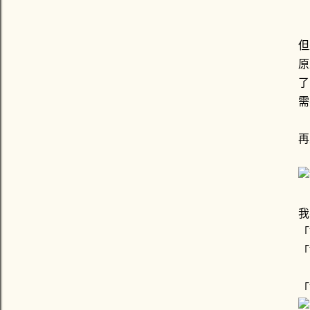
但
原
了
需
再
我
「
「
「