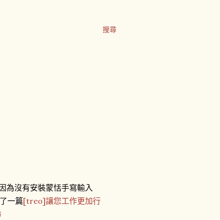
搜尋
多月了，因為沒有安裝蒙恬手寫輸入
了一篇
[treo]讓您工作更加行
G