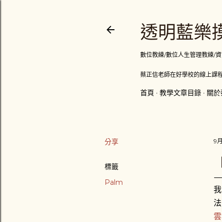
透明藍樂摸
數位教練/數位人生管理教練/資訊顧問
蔡正信老師在好學校的線上課程
首頁
教學文章目錄
關於
分享
9月
標籤
Palm
我
法
雲