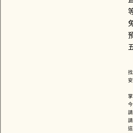
找
安
掌
今
請
請
這