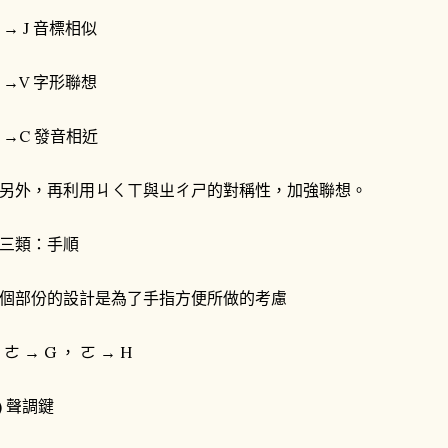
 → J 音標相似
 →V 字形聯想
 →C 發音相近
另外，再利用ㄐㄑㄒ與ㄓㄔㄕ的對稱性，加強聯想。
三類：手順
個部份的設計是為了手指方便所做的考慮
1) ㄜ → G ， ㄛ → H
2) 聲調鍵