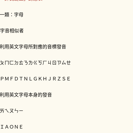
一類：字母
1)字音相似者
利用英文字母所對應的音標發音
ㄆㄇㄈㄉㄊㄋㄌㄍㄎㄏㄐㄖㄗㄙㄝ
ＰＭＦＤＴＮＬＧＫＨＪＲＺＳＥ
利用英文字母本身的發音
ㄞㄟㄡㄣㄧ
ＩＡＯＮＥ