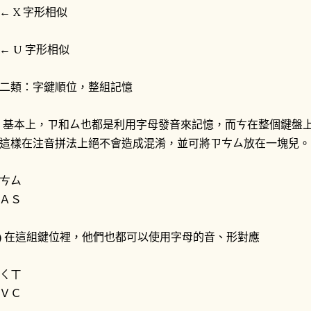
← X 字形相似
← U 字形相似
二類：字鍵順位，整組記憶
1) 基本上，ㄗ和ㄙ也都是利用字母發音來記憶，而ㄘ在整個鍵盤
這樣在注音拼法上絕不會造成混淆，並可將ㄗㄘㄙ放在一塊兒。
ㄘㄙ
ＡＳ
2) 在這組鍵位裡，他們也都可以使用字母的音、形對應
ㄑㄒ
ＶＣ