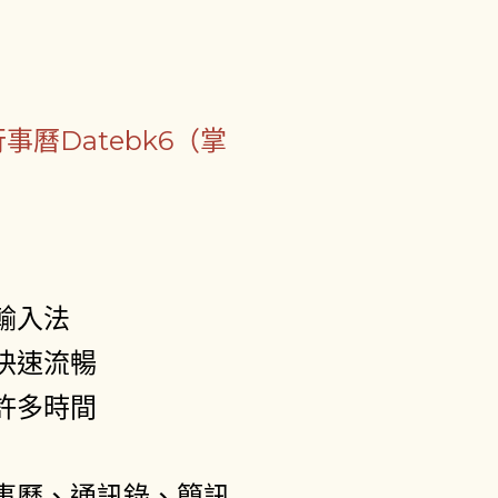
事曆Datebk6（掌
輸入法
快速流暢
許多時間
事曆、通訊錄、簡訊