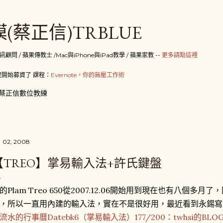
跳到主要內容
(蔡正信)TRBLUE
 / 蘋果傳教士 /Mac與iPhone與iPad教學 / 蘋果家教 --
更多請點這裡
開始募資了 課程：
Evernote，你的無壓工作術
蔡正信數位教練
 02, 2008
【TREO】掌易輸入法+許氏鍵盤
的Plam Treo 650從2007.12.06開始用到現在也有八個
，所以一直用內建的輸入法，實在不是很好用，最近看到永錫寫
流水的行事曆Datebk6（掌易輸入法）177/200：twhsi的BLO