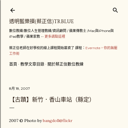
跳到主要內容
透明藍樂摸(蔡正信)TRBLUE
數位教練/數位人生管理教練/資訊顧問 / 蘋果傳教士 /Mac與iPhone與
iPad教學 / 蘋果家教 --
更多請點這裡
蔡正信老師在好學校的線上課程開始募資了 課程：
Evernote，你的無壓
工作術
首頁
教學文章目錄
關於蔡正信數位教練
8月 18, 2007
【古蹟】新竹．香山車站（縣定）
2007 © Photo by
bangdoll@flickr