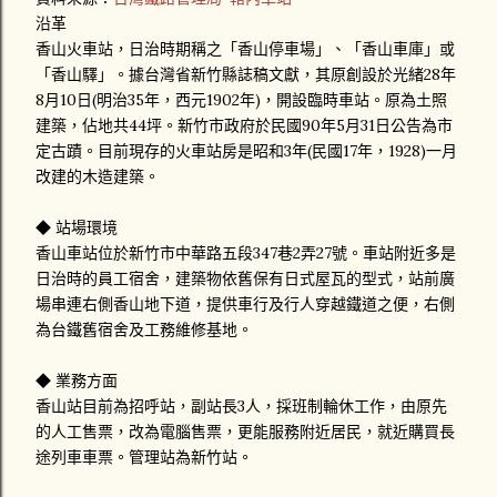
沿革
香山火車站，日治時期稱之「香山停車場」、「香山車庫」或
「香山驛」。據台灣省新竹縣誌稿文獻，其原創設於光緒28年
8月10日(明治35年，西元1902年)，開設臨時車站。原為土照
建築，佔地共44坪。新竹市政府於民國90年5月31日公告為市
定古蹟。目前現存的火車站房是昭和3年(民國17年，1928)一月
改建的木造建築。
◆ 站場環境
香山車站位於新竹市中華路五段347巷2弄27號。車站附近多是
日治時的員工宿舍，建築物依舊保有日式屋瓦的型式，站前廣
場串連右側香山地下道，提供車行及行人穿越鐵道之便，右側
為台鐵舊宿舍及工務維修基地。
◆ 業務方面
香山站目前為招呼站，副站長3人，採班制輪休工作，由原先
的人工售票，改為電腦售票，更能服務附近居民，就近購買長
途列車車票。管理站為新竹站。