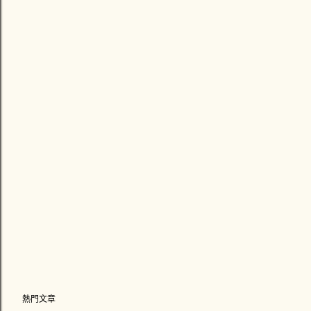
張
貼
留
言
熱門文章