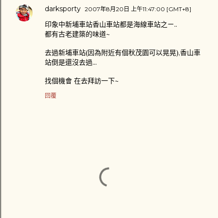
darksporty
2007年8月20日 上午11:47:00 [GMT+8]
印象中新埔車站香山車站都是海線車站之ㄧ..
都有古老建築的味道~
去過新埔車站(因為附近有個秋茂園可以晃晃),香山車
站倒是還沒去過...
找個機會 在去拜訪一下~
回覆