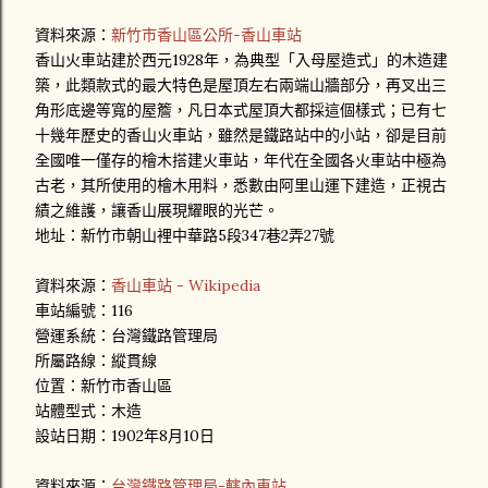
資料來源：
新竹市香山區公所-香山車站
香山火車站建於西元1928年，為典型「入母屋造式」的木造建
築，此類款式的最大特色是屋頂左右兩端山牆部分，再叉出三
角形底邊等寬的屋簷，凡日本式屋頂大都採這個樣式；已有七
十幾年歷史的香山火車站，雖然是鐵路站中的小站，卻是目前
全國唯一僅存的檜木搭建火車站，年代在全國各火車站中極為
古老，其所使用的檜木用料，悉數由阿里山運下建造，正視古
績之維護，讓香山展現耀眼的光芒。
地址：新竹市朝山裡中華路5段347巷2弄27號
資料來源：
香山車站 - Wikipedia
車站編號：116
營運系統：台灣鐵路管理局
所屬路線：縱貫線
位置：新竹市香山區
站體型式：木造
設站日期：1902年8月10日
資料來源：
台灣鐵路管理局-轄內車站