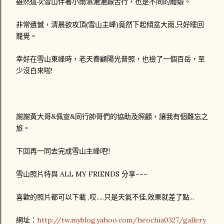
雖然這次雪山伴著小雨濕漉漉艱苦行，也是不同的體驗。
非常遺憾，清晨欲攻頂(雪山主峰)竟然下起傾盆大雨,只好睡回
籠覺。
幸好在雪山東峰時，老天眷顧陽光普照，也撿了一個百岳，至
少沒白來啦!
謝謝黃大哥&佩宣&同行帥哥們的協助及照顧，讓我有個難忘之
旅。
下回再一同去完成雪山主峰吧!!
雪山照片特與 ALL MY FRIENDS 分享~~~
喜歡的照片都可以下載 ,哎.....只是天氣不佳,效果就差了點...
網址：
http://tw.myblog.yahoo.com/heochia0327/gallery