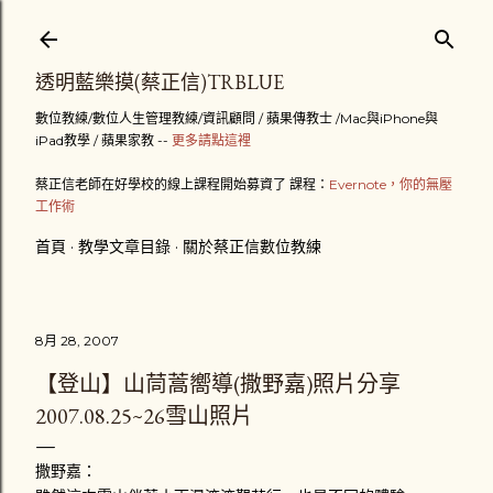
跳到主要內容
透明藍樂摸(蔡正信)TRBLUE
數位教練/數位人生管理教練/資訊顧問 / 蘋果傳教士 /Mac與iPhone與
iPad教學 / 蘋果家教 --
更多請點這裡
蔡正信老師在好學校的線上課程開始募資了 課程：
Evernote，你的無壓
工作術
首頁
教學文章目錄
關於蔡正信數位教練
8月 28, 2007
【登山】山茼蒿嚮導(撒野嘉)照片分享
2007.08.25~26雪山照片
撒野嘉：