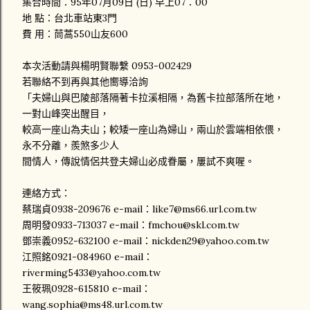
集合時間：95年07月09日 (日) 早上07：00
地 點：台北車站東3門
費 用：茼蒿550山友600
本次活動請與楊明賢聯繫 0953-002429
若聯絡不到再與其他嚮導洽詢
「夫婦山與巴陵部落隔著卡拉溪相隔，為舊卡拉部落所在地，
一對山峰突出醒目，
較高一座山為夫山；較矮一座山為婦山，兩山於雲端相依偎，
永不分離，羨煞多少人
間情人，傳說情侶共登夫婦山必成眷屬，屢試不爽喔。
連絡方式：
蔡瑞貞0938-209676 e-mail：like7@ms66.url.com.tw
周明發0933-713037 e-mail：fmchou@skl.com.tw
鄧崇義0952-632100 e-mail：nickden29@yahoo.com.tw
江照銘0921-084960 e-mail：
riverming5433@yahoo.com.tw
王筱珮0928-615810 e-mail：
wang.sophia@ms48.url.com.tw