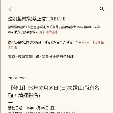
跳到主要內容
透明藍樂摸(蔡正信)TRBLUE
數位教練/數位人生管理教練/資訊顧問 / 蘋果傳教士 /Mac與iPhone與
iPad教學 / 蘋果家教 --
更多請點這裡
蔡正信老師在好學校的線上課程開始募資了 課程：
Evernote，你的無壓
工作術
首頁
教學文章目錄
關於蔡正信數位教練
7月 09, 2006
【登山】95年07月09日 (日)夫婦山(尚有名
額，請速報名)
活動日期：95年07月09日 (日)