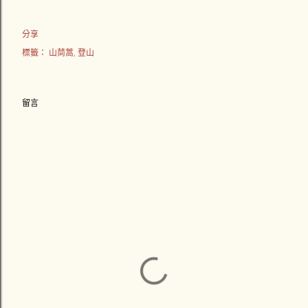
分享
標籤：
山茼蒿
登山
留言