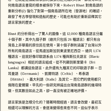
何南島語言書寫的樣本被保存下來。Robert Blust 對南島語的
重新分析(2) 強化了對第一個南島語所在地〔發源地〕的確認，
啟發了考古學發現和造船的歷史，可能也有助於重新詮釋其它
語言家族的歷史。
Blust 的分析得出一了驚人的圖像。這 12,000 種南島語言分屬
十個子群，其中九個子群（總共只包括 26 種語言）都只有台
灣島上非華裔的原住民在使用。第十個子群則涵蓋了台灣以外
所有的南島語言，從馬達加斯加到東波里尼西亞 ─ 總共 1,174
種語言。這就好像印歐語系由 1,174 種與斯拉夫語言（Slavic
languages）相近的語言組成，從不列顛到斯里蘭卡（Sri
Lanka）都講這些語言，此外還有九種其它的印歐語子群 ─ 日
耳曼語（Germanic）、凱爾特語（Celtic）、希泰語
（Hittite）、義大利語（Italic）及其它 ─ 而它們的使用都只
侷限在愛爾蘭。早先的一些研究辨識出台灣南島語群的幾項特
徵，但其數目如此之高，卻一直沒有被正確地評價。
語言家族是怎樣分化的？隨著時間經過，語言會改變，最初互
相還可以理解的方言，會逐漸變得愈來愈不同。這似乎表示