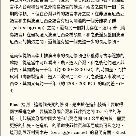
言移入台灣和台灣之外南島語言的擴張，兩者之間有一個「長
期的停頓」。但在台灣以外的語言本身之間，在非波里尼西亞
語言和由與波里尼西亞語言有密切關連的一個分離次子群
（sub-subgroup）之間，還有另一個對比存在。這t示著〔南
島語言〕在最初遷入波里尼西亞橋頭堡，和之後遍及整個波里
尼西亞的擴張之間，還曾經有過一個更進一步的長期停頓。
這兩個從語言學上推演出來的長期停頓也都獲得考古學證據的
確認。從這當中可以看出，農人遷入台灣，和之後他們遷入菲
律賓，其間約有一千年（約 4300- 3300 BC）的時間差，而拉
皮塔〔陶器製造者〕遷入西波里尼西亞，到之後進入東波里尼
西亞，其間又有約一千年（約 1200- 200 BC）的時間差。(1-
4)
Blust 揣測，這兩個長期的停頓，是由於在造船技術上要取得
兩次躍進之故。要橫渡分隔台灣和菲律賓之間 375 公里的海
域，比起橫渡分隔中國大陸和台灣之間 140 公里的海峽，需要
更好的船隻。在造船上的革命使菲律賓和印尼成為可及之地，
這可能與浮材獨木舟（outrigger canoe）的發明有關。Blust