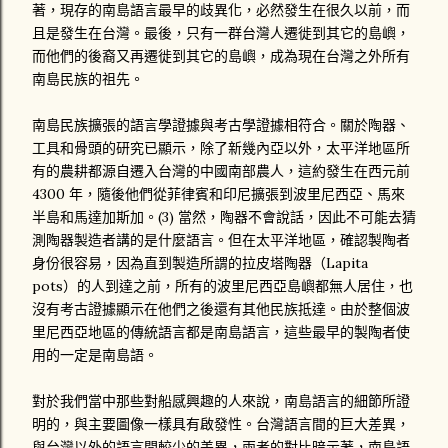
著，現存的南島語言最早的歧異化，必然發生在很久以前，而
且是發生在台灣。最後，只有一群台灣人遷徙到其它的島嶼，
而他們的後裔又再遷徙到其它的島嶼，成為現在台灣之外所有
南島民族的祖先。
南島民族擴張的語言學證據與考古學證據相符合。關於陶器、
工具和骨頭的研究已顯示，除了新幾內亞以外，太平洋地區所
有的農耕都源自遷入台灣的中國南部農人，這約發生在西元前
4300 年，隨後他們從菲律賓和印尼擴張到波里尼西亞、馬來
半島和馬達加斯加。(3) 當然，陶器不會說話，因此不可能去猜
測陶器製造者講的是什麼語言。但在太平洋地區，確認製陶者
身份很容易，因為直到製造所謂的拉皮塔陶器（Lapita
pots）的人到達之前，所有的波里尼西亞島嶼都無人居住，也
沒有考古證據顯示在他們之後還有其他民族抵達。由於整個波
里尼西亞地區的傳統語言都是南島語言，這些最早的製陶者使
用的一定是南島語。
對於我們當中那些對船感興趣的人來說，南島語言的細節所證
明的，與主要圖像一樣具有啟發性。台灣語言間的巨大差異，
與台灣以外的語言間較少的差異，兩者的對比暗示著，南島語