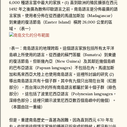
6,000 種語言當中最大的家族。(1) 直到歐洲的殖民擴張在西元
1492 年之後廣為散佈印歐語言之前，南島語言是分佈最廣的語
言家族，使用者分佈在從西邊的馬達加斯加（Madagascar）
到東邊的復活節島（Easter Island）橫跨 26,000 公里的區
域。（表一）
↑表一：南島語言的地理跨距。這個語言家族包括所有太平洋
島嶼上所使用的語言，從西邊的蘇門答臘（Sumatra）到東邊
的復活節島，但新幾內亞（New Guinea）及其鄰近幾個島嶼
的巴布亞語言（Papuan languages）不包括在內。馬達加斯
加和馬來西亞大陸上也使用南島語言。這裡所討論的研究 (2)
導出南島語言共有十個子群，其中有九個只出現在台灣（紅圈
部分），而台灣以外的所有南島語言都屬於第十個子群（綠色
部分），這包括了波里尼西亞語言（Polynesian languages，
深綠色部分；這裡只顯示波里尼西亞數百個島嶼中的幾個）。
（本圖由註一重繪）
但是，重建南島歷史一直甚為困難，因為直到西元 670 年左
右，也就是這個語言家族的擴張已近完成的時候，都沒有以任