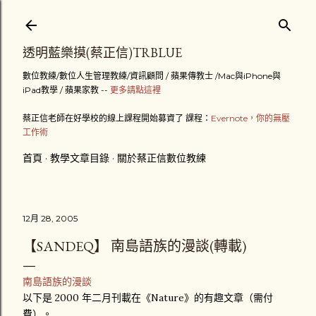
跳到主要內容
透明藍樂摸(蔡正信)TRBLUE
數位教練/數位人生管理教練/資訊顧問 / 蘋果傳教士 /Mac與iPhone與
iPad教學 / 蘋果家教 --
更多請點這裡
蔡正信老師在好學校的線上課程開始募資了 課程：
Evernote，你的無壓
工作術
首頁
教學文章目錄
關於蔡正信數位教練
12月 28, 2005
【SANDEQ】 南島語族的漫談(轉載)
南島語族的漫談
以下是 2000 年二月刊載在《Nature》的有趣文章（需付
費）。