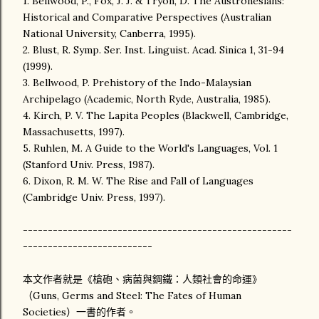
1. Bellwood, P., Fox, J. J. & Tryon, D. The Austronesians:
Historical and Comparative Perspectives (Australian
National University, Canberra, 1995).
2. Blust, R. Symp. Ser. Inst. Linguist. Acad. Sinica 1, 31-94
(1999).
3. Bellwood, P. Prehistory of the Indo-Malaysian
Archipelago (Academic, North Ryde, Australia, 1985).
4. Kirch, P. V. The Lapita Peoples (Blackwell, Cambridge,
Massachusetts, 1997).
5. Ruhlen, M. A Guide to the World's Languages, Vol. 1
(Stanford Univ. Press, 1987).
6. Dixon, R. M. W. The Rise and Fall of Languages
(Cambridge Univ. Press, 1997).
------------------------------------------------------
--------------------------
本文作者就是《槍砲、病菌與鋼鐵：人類社會的命運》
（Guns, Germs and Steel: The Fates of Human
Societies）一書的作者。