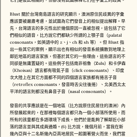
它們是彼此相關的，但卻沒有試圖解釋它們在字彙上的歧異。
Blust 關於台灣南島語言的研究顯示，澳洲原住民歧異的字彙
應該要被嚴肅考慮，並試圖為它們發音上的相似提出解釋。早
先，台灣語言的多元性出於幾個原因一直被忽視，這包括了它
們相似的語音，比方說它們都缺少所謂的上顎子音（palatal
consonants，如英語中的 z、j、ch 和 sh 等）。但 Blust 指
出一些其它的案例，顯示出也有相似的發音系統擴散到地理上
鄰近地區的語言家族，但基於其它的一些理由，這些語言的不
同卻是無庸置疑的。這些例子包括南非祖魯（Zulu）和卡伊森
（Khoisan）語言都有吸氣子音（click consonants）、印度
次大陸上在其它方面都不同的四個語言家族都有捲舌子音
（retroflex consonants，發音時舌尖往後捲）、北美西北太
平洋的語言則都沒有鼻音子音（nasal consonants）。
發音的共享應該是在一個地區（比方說原住民居住的澳洲）內
所發展起來的，在那裡每個語言都只為一個小部落所使用，而
所有的孩童都在多語環境下成長，他們於是能夠了解鄰近小部
落的語言並與其成員通婚。(6) 比方說，幾個月前，當我在新
幾內亞與十二名新幾內亞高地居民一起圍著營火而坐，我們當