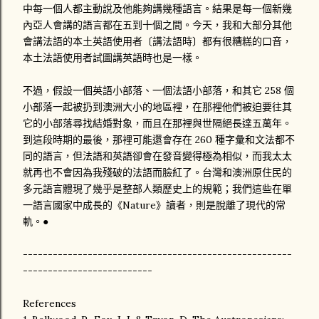
中每一個人都主動說及他能夠講幾種語言。結果是每一個新幾
內亞人會講的語言都在五到十個之間。今天，我和大部分其他
會講法語的本土英語使用者〔講法語時〕都有很糟糕的口音，
本土法語使用者試圖講英語時也是一樣。
不過，假設一個英語小部落、一個法語小部落，和其它 258 個
小部落一起被扔到澳洲大小的地區裡，在那裡他們被迫要往其
它的小部落尋找結婚對象，而且在那裡與世隔絕長達五萬年。
到這段時期的最後，那裡可能還會存在 260 種字彙和文法都不
同的語言，但法語和英語卻會在發音變得極為相似，而我太太
就再也不會因為我殘破的法語而臉紅了。台灣和澳洲原住民的
多元語言體現了幾乎是整部人類歷史上的規範；我們這些在單
一語言國家中成長的《Nature》讀者，則是脫離了現代的常
軌。●
------------------------------------------------------
--------------------------
References