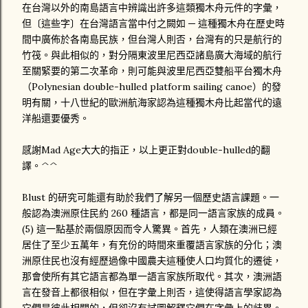
在台灣以外的南島語言中辨識出許多這類獨木舟元件的字彙，
但〔這些字〕在台灣語言當中付之闕如 ─ 這種獨木舟在歷史時
間中廣佈於各南島民族，但台灣人則否，台灣有的只是航行的
竹筏。與此相似的，對分隔東波里尼西亞諸島廣大海域的航行
至關緊要的第二次革命，則可能與波里尼西亞雙船平台獨木舟
（Polynesian double-hulled platform sailing canoe）的發
明有關，十八世紀的歐洲航海家認為這種獨木舟比起當代的遠
洋船還要優秀。
感謝Mad Age大大的指正，以上更正對double-hulled的翻
譯。^^
Blust 的研究可能還有助於我們了解另一個歷史語言課題。一
般認為澳洲原住民約 260 種語言，都是同一語言家族的成員。
(5) 這一點基於兩個原因而令人驚異。首先，人類在澳洲已經
居住了至少五萬年，有充份的時間來重覆語言家族的分化；澳
洲原住民也沒有經歷過像中國農夫這種使人口均質化的遷徙，
那會使所有其它語言都為單一語言家族所取代。其次，澳洲語
言在發音上都很相似，但在字彙上則否，這使得語言學家認為