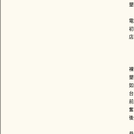
墾
電
初
店
裸
墾
如
台
前
奮
後
恭