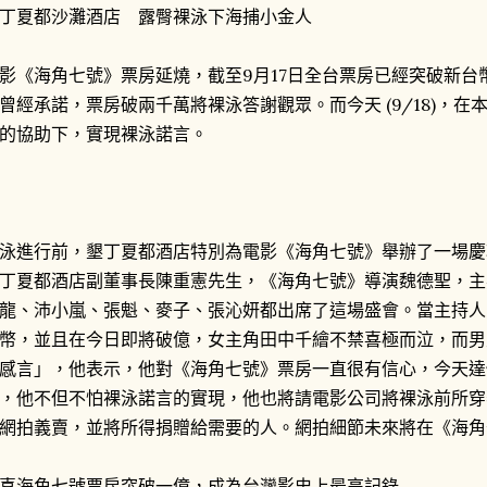
丁夏都沙灘酒店 露臀裸泳下海捕小金人
影《海角七號》票房延燒，截至9月17日全台票房已經突破新台
曾經承諾，票房破兩千萬將裸泳答謝觀眾。而今天 (9/18)，
的協助下，實現裸泳諾言。
泳進行前，墾丁夏都酒店特別為電影《海角七號》舉辦了一場慶
丁夏都酒店副董事長陳重憲先生，《海角七號》導演魏德聖，主
龍、沛小嵐、張魁、麥子、張沁妍都出席了這場盛會。當主持人
幣，並且在今日即將破億，女主角田中千繪不禁喜極而泣，而男
感言」，他表示，他對《海角七號》票房一直很有信心，今天達
，他不但不怕裸泳諾言的實現，他也將請電影公司將裸泳前所穿
網拍義賣，並將所得捐贈給需要的人。網拍細節未來將在《海角
喜海角七號票房突破一億，成為台灣影史上最高記錄