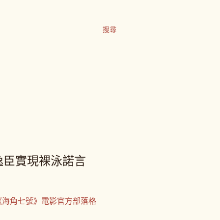
搜尋
逸臣實現裸泳諾言
《海角七號》電影官方部落格