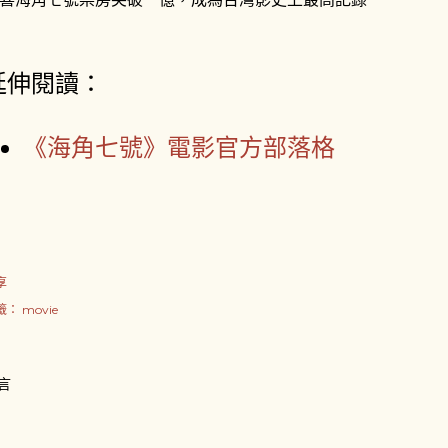
延伸閱讀：
《海角七號》電影官方部落格
享
籤：
movie
言