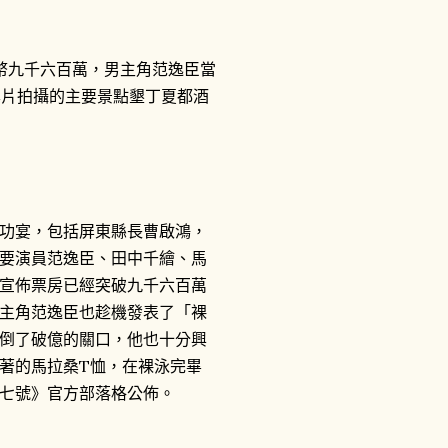
幣九千六百萬，男主角范逸臣當
在本片拍攝的主要景點墾丁夏都酒
功宴，包括屏東縣長曹啟鴻，
要演員范逸臣、田中千繪、馬
宣佈票房已經突破九千六百萬
主角范逸臣也趁機發表了「裸
倒了破億的關口，他也十分興
著的馬拉桑T恤，在裸泳完畢
七號》官方部落格公佈。