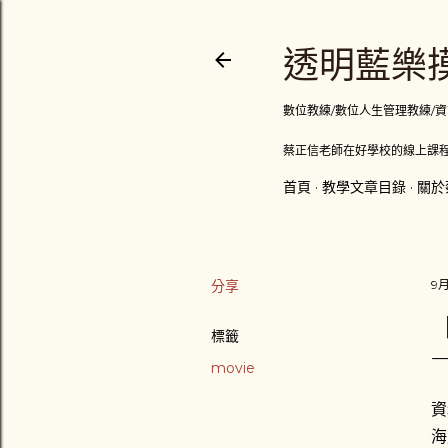
透明藍樂摸
數位教練/數位人生管理教練/資訊顧問
蔡正信老師在好學校的線上課程
首頁
教學文章目錄
關於
分享
9月
標籤
movie
資
海