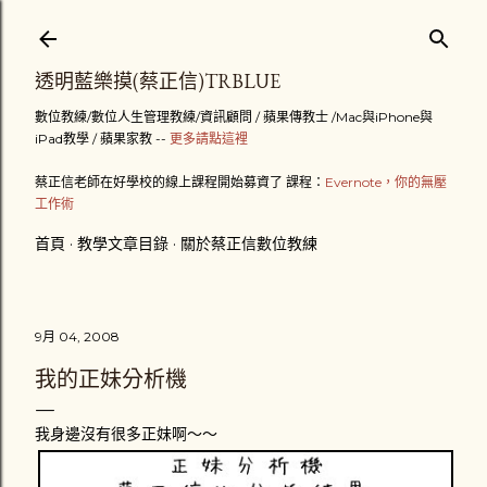
跳到主要內容
透明藍樂摸(蔡正信)TRBLUE
數位教練/數位人生管理教練/資訊顧問 / 蘋果傳教士 /Mac與iPhone與
iPad教學 / 蘋果家教 --
更多請點這裡
蔡正信老師在好學校的線上課程開始募資了 課程：
Evernote，你的無壓
工作術
首頁
教學文章目錄
關於蔡正信數位教練
9月 04, 2008
我的正妹分析機
我身邊沒有很多正妹啊～～