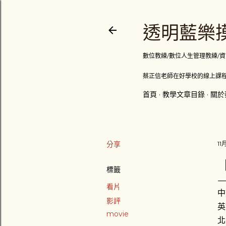
透明藍樂摸
數位教練/數位人生管理教練/資訊顧問
蔡正信老師在好學校的線上課程
首頁
教學文章目錄
關於
分享
11
標籤
看片
中
影評
英
movie
北