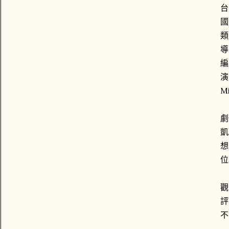
台
國
類
導
編
演
M
劇
凱
想
位
觀
評
不