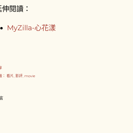
延伸閱讀：
MyZilla-心花漾
享
籤：
看片
影評
movie
言