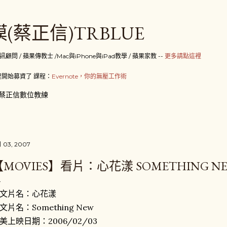
跳到主要內容
(蔡正信)TRBLUE
 / 蘋果傳教士 /Mac與iPhone與iPad教學 / 蘋果家教 --
更多請點這裡
開始募資了 課程：
Evernote，你的無壓工作術
蔡正信數位教練
月 03, 2007
【MOVIES】看片：心花漾 SOMETHING N
文片名：心花漾
文片名：Something New
美上映日期：2006/02/03