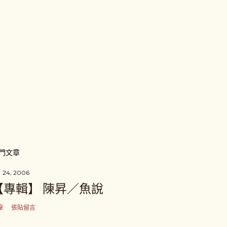
門文章
 24, 2006
【專輯】 陳昇／魚說
享
張貼留言