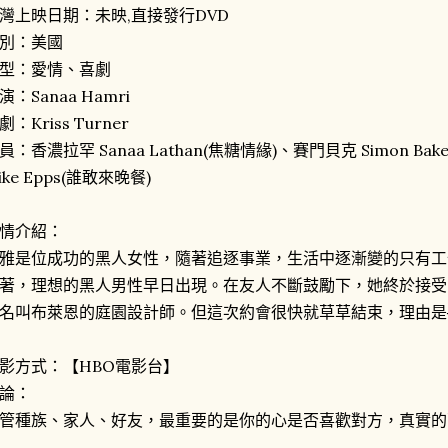
灣上映日期：未映,直接發行DVD
別：美國
型：愛情、喜劇
演：Sanaa Hamri
劇：Kriss Turner
員：香濃拉罕 Sanaa Lathan(焦糖情緣)、賽門貝克 Simon B
ike Epps(誰敢來晚餐)
情介紹：
雅是位成功的黑人女性，隨著追逐事業，生活中逐漸變的只有工
著，理想的黑人男性早日出現。在友人不斷鼓勵下，她終於接受
名叫布萊恩的庭園設計師。但這次約會很快就草草結束，理由是
影方式：【HBO電影台】
論：
管種族、家人、好友，最重要的是你的心是否喜歡對方，真實的