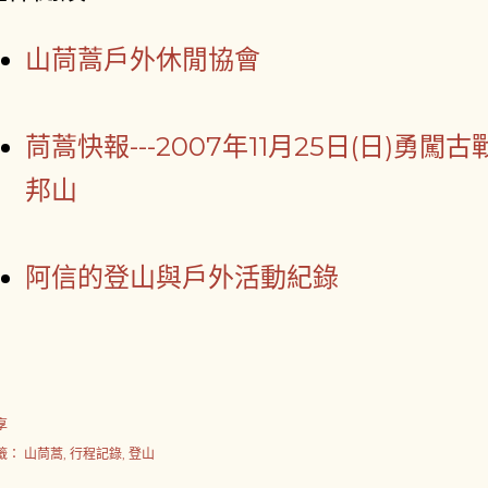
山茼蒿戶外休閒協會
茼蒿快報---2007年11月25日(日)勇闖
邦山
阿信的登山與戶外活動紀錄
享
籤：
山茼蒿
行程記錄
登山