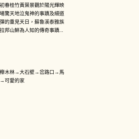
初春桂竹黃葉景觀於陽光輝映
場驚天地泣鬼神的事蹟及細道
彈的重見天日，蘇魯溪泰雅族
拉邦山鮮為人知的傳奇事蹟…
櫸木林→大石壁→岔路口→馬
→可愛的家