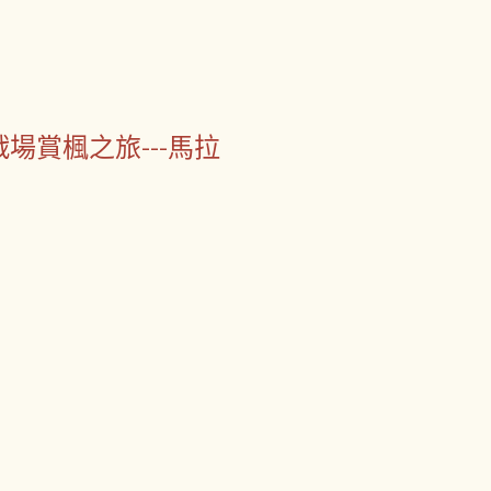
古戰場賞楓之旅---馬拉