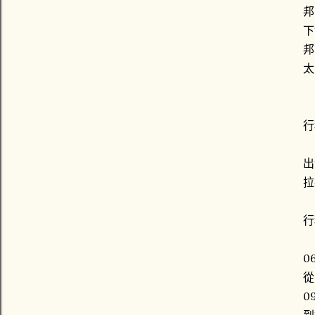
邦
下
邦
太
行
出
拉
行
06
從
0
到