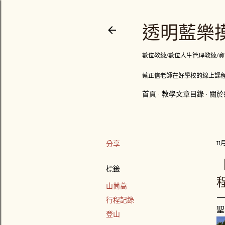
透明藍樂摸
數位教練/數位人生管理教練/資訊顧問
蔡正信老師在好學校的線上課程
首頁
教學文章目錄
關於
分享
11
標籤
山茼蒿
行程記錄
聖
登山