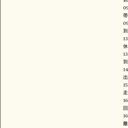
0
帶
09
到
13
休
13
到
14
出
15
走
16
回
16
離