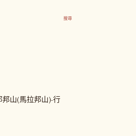
搜尋
那邦山(馬拉邦山)-行