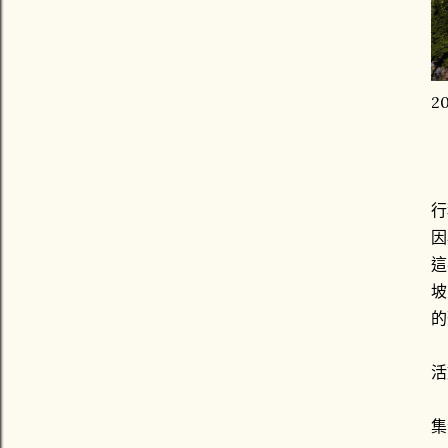
2
行
因
這
坡
的
活
集