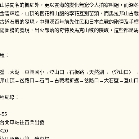
山除聞名的楓紅外，更以雲海的變化無窮令人拍案叫絕，而深冬
金碧輝煌，山頂的櫻花和山腹的李花互別苗頭，而馬拉邦山古戰
古道石厝的發現，中興溪百年前先住民和日本血戰的砲彈及手榴
陽圖騰的發現，出火部落的奇特及馬克山稜的險峻，這些都是馬
程：
發→大湖→東興國小→登山口→石板路→天然湖→〈登山口〉→
邦山頂→岔路口→石門→古戰場折返→岔路口→大石壁→登山口
程紀錄：
:55
台北車站往苗栗出發
9:20
達馬那邦山第一停車場