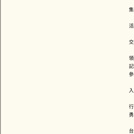
集
活
交
領
記
參
入
行
勇
台