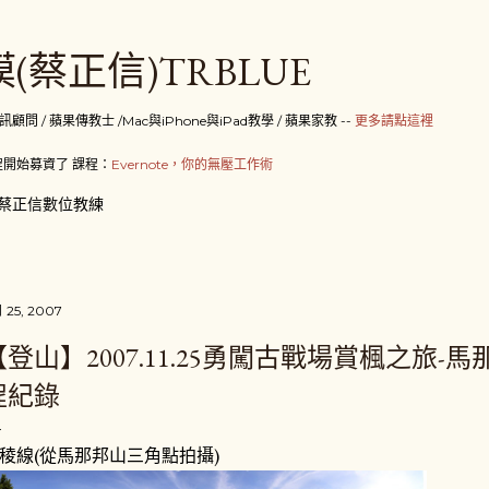
跳到主要內容
(蔡正信)TRBLUE
 / 蘋果傳教士 /Mac與iPhone與iPad教學 / 蘋果家教 --
更多請點這裡
開始募資了 課程：
Evernote，你的無壓工作術
蔡正信數位教練
月 25, 2007
【登山】2007.11.25勇闖古戰場賞楓之旅-馬
程紀錄
稜線(從馬那邦山三角點拍攝)