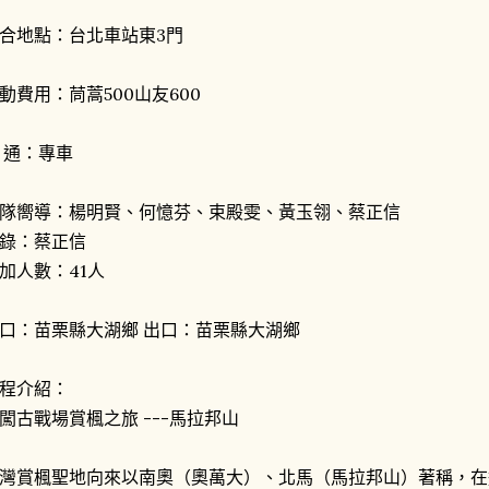
合地點：台北車站東3門
動費用：茼蒿500山友600
 通：專車
隊嚮導：楊明賢、何憶芬、束殿雯、黃玉翎、蔡正信
錄：蔡正信
加人數：41人
口：苗栗縣大湖鄉 出口：苗栗縣大湖鄉
程介紹：
闖古戰場賞楓之旅 ---馬拉邦山
灣賞楓聖地向來以南奧（奧萬大）、北馬（馬拉邦山）著稱，在