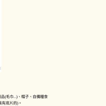
品(毛巾…)、帽子、自備糧食
裝有底片的)。