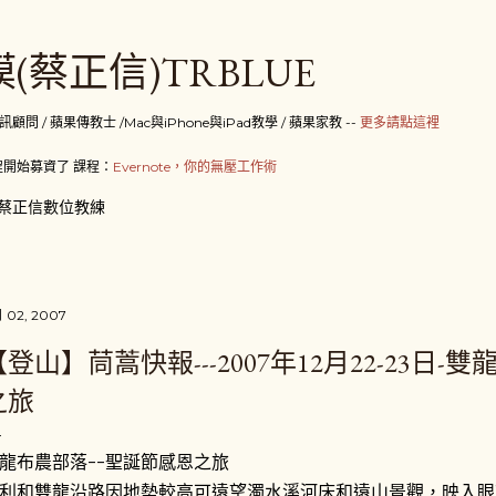
跳到主要內容
(蔡正信)TRBLUE
 / 蘋果傳教士 /Mac與iPhone與iPad教學 / 蘋果家教 --
更多請點這裡
開始募資了 課程：
Evernote，你的無壓工作術
蔡正信數位教練
月 02, 2007
【登山】茼蒿快報---2007年12月22-23日-
之旅
龍布農部落--聖誕節感恩之旅
利和雙龍沿路因地勢較高可遠望濁水溪河床和遠山景觀，映入眼