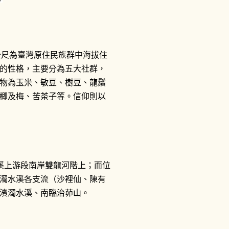
公尺為臺灣原住民族群中海拔住
的性格，主要分為五大社群，
物為玉米、敏豆、樹豆、龍鬚
楖及梅、苦茶子等。信仰則以
水溪上游段南岸雙龍河階上；而位
濁水溪各支流（沙裡仙、陳有
濱濁水溪、南臨治茆山。