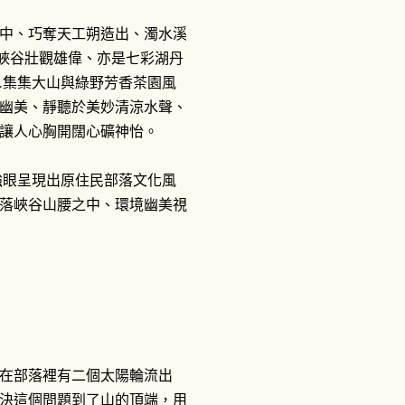
中、巧奪天工朔造出、濁水溪
、峽谷壯觀雄偉、亦是七彩湖丹
社.集集大山與綠野芳香茶園風
幽美、靜聽於美妙清涼水聲、
讓人心胸開闊心礦神怡。
等強眼呈現出原住民部落文化風
落峽谷山腰之中、環境幽美視
在部落裡有二個太陽輪流出
決這個問題到了山的頂端，用