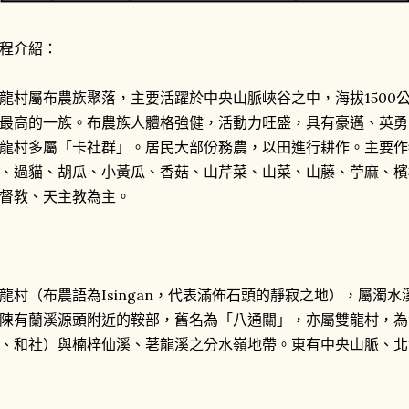
程介紹：
龍村屬布農族聚落，主要活躍於中央山脈峽谷之中，海拔1500
最高的一族。布農族人體格強健，活動力旺盛，具有豪邁、英勇
龍村多屬「卡社群」。居民大部份務農，以田進行耕作。主要作
、過貓、胡瓜、小黃瓜、香菇、山芹菜、山菜、山藤、苧麻、檳
督教、天主教為主。
龍村（布農語為Isingan，代表滿佈石頭的靜寂之地），屬濁
陳有蘭溪源頭附近的鞍部，舊名為「八通關」，亦屬雙龍村，為
、和社）與楠梓仙溪、荖龍溪之分水嶺地帶。東有中央山脈、北