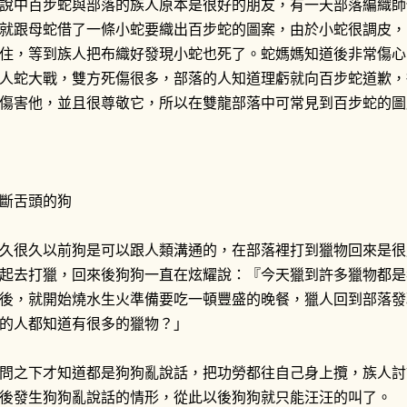
說中百步蛇與部落的族人原本是很好的朋友，有一天部落編織師
就跟母蛇借了一條小蛇要織出百步蛇的圖案，由於小蛇很調皮，
住，等到族人把布織好發現小蛇也死了。蛇媽媽知道後非常傷心
人蛇大戰，雙方死傷很多，部落的人知道理虧就向百步蛇道歉，
傷害他，並且很尊敬它，所以在雙龍部落中可常見到百步蛇的圖
斷舌頭的狗
久很久以前狗是可以跟人類溝通的，在部落裡打到獵物回來是很
起去打獵，回來後狗狗一直在炫耀說：『今天獵到許多獵物都是
後，就開始燒水生火準備要吃一頓豐盛的晚餐，獵人回到部落發
的人都知道有很多的獵物？」
問之下才知道都是狗狗亂說話，把功勞都往自己身上攬，族人討
後發生狗狗亂說話的情形，從此以後狗狗就只能汪汪的叫了。