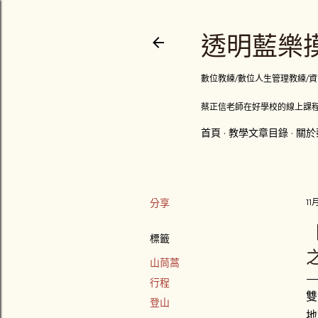
透明藍樂摸
數位教練/數位人生管理教練/資訊顧問
蔡正信老師在好學校的線上課程
首頁
教學文章目錄
關於
分享
11
標籤
山茼蒿
行程
雙
登山
地