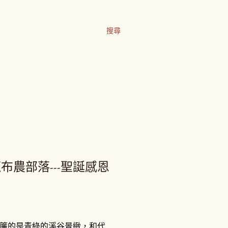
搜尋
雙龍布農部落---聖誕感恩
簾的是青綠的溪谷景緻，和代