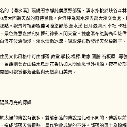
名的【濁水溪】環繞著寧靜純僕原野部落、溪水穿梭於峽谷森林
60度大回轉天然的奇特景像。合流坪為濁水溪與萬大溪交會處
起點。觀景坪視野極佳可瞭望部落.濁水溪.日月潭湖水.卓社.卡
、景色綠意盎然宛如夢幻神彩人間天堂。雙龍瀑布氣勢高仰雄偉
白浪花波濤洶湧、溪水清徹冰涼、吸取瀑布散發出天然負離子、
住民文化風格中可由部落.教堂.學校.橋樑.雕像.圖騰.石板屋…
，景觀幽美青山綠水鳥語花香彷如人間仙境世外桃源，夜宿於部
開闊可觀賞部落全貌與天然高山美景。
陽與月亮的傳說
於太陽的傳說有很多，雙龍部落的傳說是比較不同的，傳說以前
，造成部落天氣很熱，農作物收成變的不好。部落的勇士為瞭解