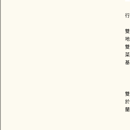
行
雙
地
雙
菜
基
雙
於
蘭