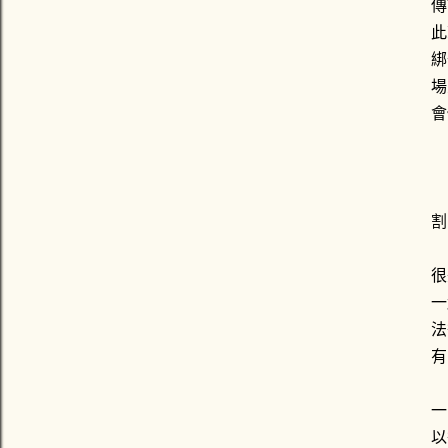
傳
此
綁
場
會
割
很
一
法
有
一
以