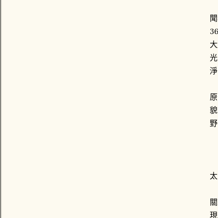
聞
3
大
光
淨
原
貌
野
太
關
現