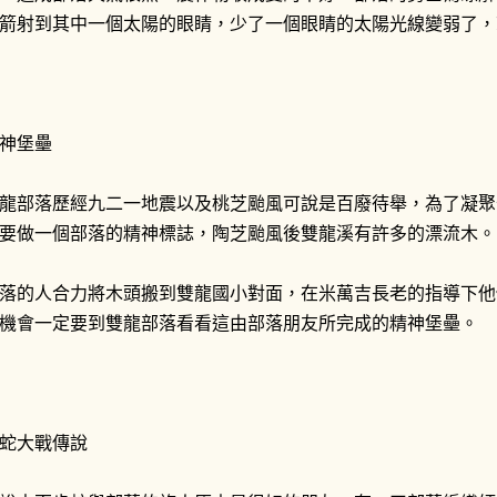
箭射到其中一個太陽的眼睛，少了一個眼睛的太陽光線變弱了，
神堡壘
龍部落歷經九二一地震以及桃芝颱風可說是百廢待舉，為了凝聚
要做一個部落的精神標誌，陶芝颱風後雙龍溪有許多的漂流木。
落的人合力將木頭搬到雙龍國小對面，在米萬吉長老的指導下他
機會一定要到雙龍部落看看這由部落朋友所完成的精神堡壘。
蛇大戰傳說