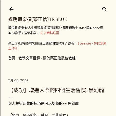
跳到主要內容
透明藍樂摸(蔡正信)TRBLUE
數位教練/數位人生管理教練/資訊顧問 / 蘋果傳教士 /Mac與iPhone與
iPad教學 / 蘋果家教 --
更多請點這裡
蔡正信老師在好學校的線上課程開始募資了 課程：
Evernote，你的無壓
工作術
首頁
教學文章目錄
關於蔡正信數位教練
11月 08, 2007
【成功】增進人際的四個生活習慣--黑幼龍
與人拉近距離的技巧是可以培養的~~ 黑幼龍
「努力，是不夠的；練習，才能成功」