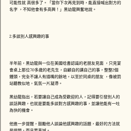
可能性就 高很多了。「當你下次再見到時，能直接喊出對方的
名字 ，不知他會有多高興！」黑幼龍興奮地說。
2.多談別人感興趣的事
半年前，黑幼龍與一位在美國唸書認識的老朋友見面 ，只見宴
會桌上那位70多歲的老先生，自顧自的講自己的事，整整2個
鍾頭，完全不讓人有插嘴的餘地，以至於同桌的朋友 ，像被罰
站聽教似地，氣氛一片凝滯。
黑幼龍指出，若要讓自己成為受歡迎的人，記得要引發別人的
談話興趣，也就是要能多談對方感興趣的事，並讓他能有一吐
為快的機會。
他進一步提醒，鼓勵他人談論他感興趣的話題，最好的方法就
是提問，而且要真誠。