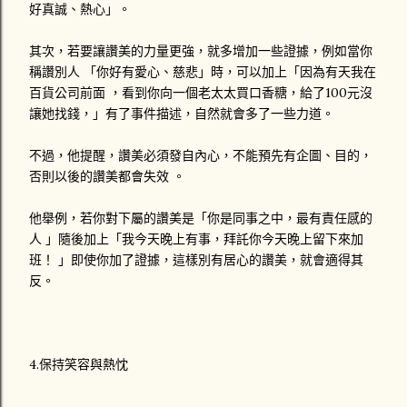
好真誠、熱心」。
其次，若要讓讚美的力量更強，就多增加一些證據，例如當你
稱讚別人 「你好有愛心、慈悲」時，可以加上「因為有天我在
百貨公司前面 ，看到你向一個老太太買口香糖，給了100元沒
讓她找錢，」有了事件描述，自然就會多了一些力道。
不過，他提醒，讚美必須發自內心，不能預先有企圖、目的，
否則以後的讚美都會失效 。
他舉例，若你對下屬的讚美是「你是同事之中，最有責任感的
人 」隨後加上「我今天晚上有事，拜託你今天晚上留下來加
班！ 」即使你加了證據，這樣別有居心的讚美，就會適得其
反。
4.保持笑容與熱忱