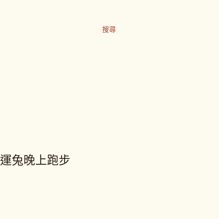
搜尋
台北捷運兔晚上跑步