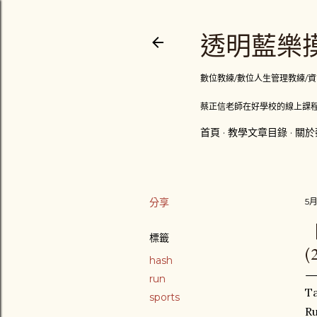
透明藍樂摸
數位教練/數位人生管理教練/資訊顧問
蔡正信老師在好學校的線上課程
首頁
教學文章目錄
關於
分享
5月
標籤
(
hash
run
T
sports
R