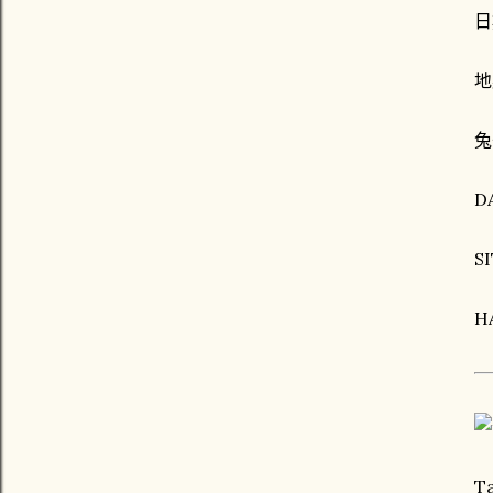
日
地
兔
D
SI
HA
T