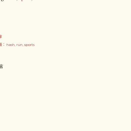
享
籤：
hash
run
sports
言