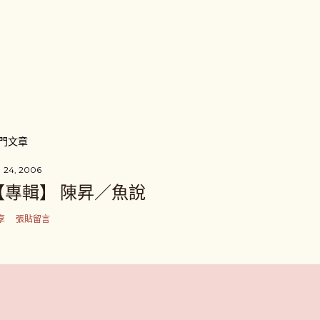
門文章
 24, 2006
【專輯】 陳昇／魚說
享
張貼留言