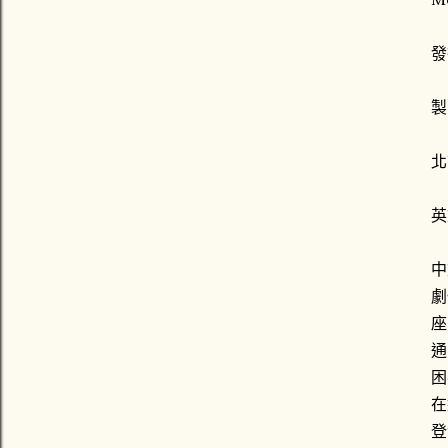
發
製
北
英
中
劇
座
通
困
在
登