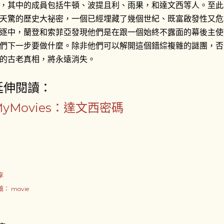
，其中的成員包括牛頓、波提且利、雨果，和達文西等人。至此
天驚的歷史大祕密，一個已經埋藏了幾個世紀、既富啟發性又危
逐中，蘭登和索菲亞發現他們是在跟一個始終不露面的幕後主使
們下一步要做什麼。除非他們可以解開這個錯綜複雜的謎團，否
的古老真相，將永遠消失。
延伸閱讀：
MyMovies：達文西密碼
享
籤：
movie