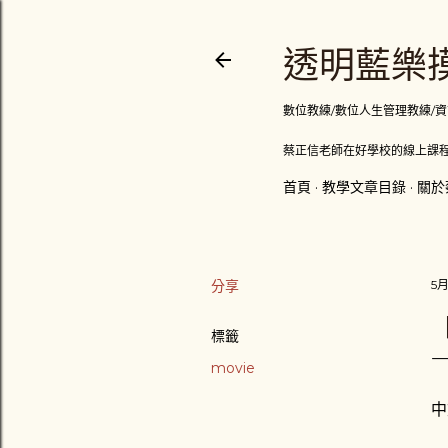
透明藍樂摸
數位教練/數位人生管理教練/資訊顧問
蔡正信老師在好學校的線上課程
首頁
教學文章目錄
關於
分享
5月
標籤
movie
中