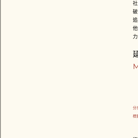
社
破
追
他
力
分
標