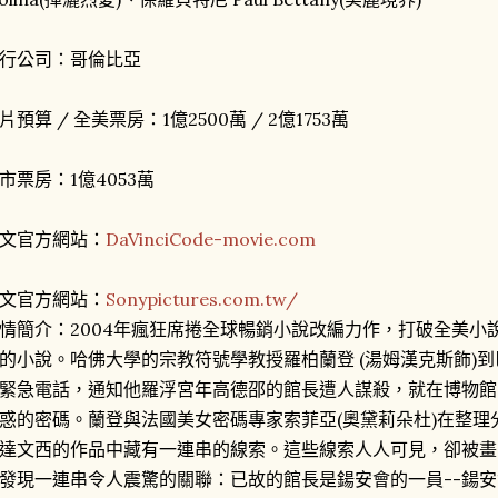
行公司：哥倫比亞
片預算 / 全美票房：1億2500萬 / 2億1753萬
市票房：1億4053萬
文官方網站：
DaVinciCode-movie.com
文官方網站：
Sonypictures.com.tw/
情簡介：2004年瘋狂席捲全球暢銷小說改編力作，打破全美小
的小說。哈佛大學的宗教符號學教授羅柏蘭登 (湯姆漢克斯飾)
緊急電話，通知他羅浮宮年高德邵的館長遭人謀殺，就在博物館
惑的密碼。蘭登與法國美女密碼專家索菲亞(奧黛莉朵杜)在整
達文西的作品中藏有一連串的線索。這些線索人人可見，卻被畫
發現一連串令人震驚的關聯：已故的館長是鍚安會的一員--鍚