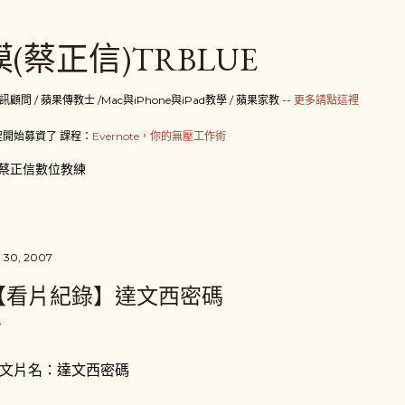
跳到主要內容
(蔡正信)TRBLUE
 / 蘋果傳教士 /Mac與iPhone與iPad教學 / 蘋果家教 --
更多請點這裡
開始募資了 課程：
Evernote，你的無壓工作術
蔡正信數位教練
 30, 2007
【看片紀錄】達文西密碼
文片名：達文西密碼