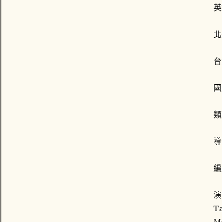
英
北
台
國
類
導
編
演
T
M