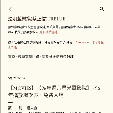
跳到主要內容
透明藍樂摸(蔡正信)TRBLUE
數位教練/數位人生管理教練/資訊顧問 / 蘋果傳教士 /Mac與iPhone與
iPad教學 / 蘋果家教 --
更多請點這裡
蔡正信老師在好學校的線上課程開始募資了 課程：
Evernote，你的無壓
工作術
首頁
教學文章目錄
關於蔡正信數位教練
5月 17, 2007
【MOVIES】【96年週六星光電影院】 - 96
年播放場次表，免費入場
類 別： 週末夜！