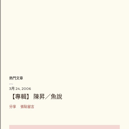
留
言
熱門文章
3月 24, 2006
【專輯】 陳昇／魚說
分享
張貼留言