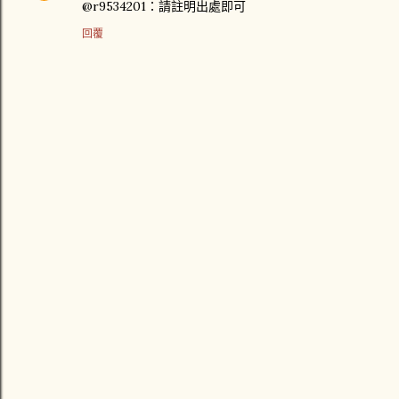
@r9534201：請註明出處即可
回覆
張
貼