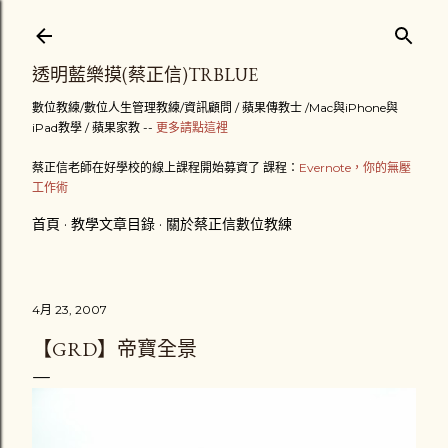
跳到主要內容
透明藍樂摸(蔡正信)TRBLUE
數位教練/數位人生管理教練/資訊顧問 / 蘋果傳教士 /Mac與iPhone與
iPad教學 / 蘋果家教 --
更多請點這裡
蔡正信老師在好學校的線上課程開始募資了 課程：
Evernote，你的無壓
工作術
首頁
教學文章目錄
關於蔡正信數位教練
4月 23, 2007
【GRD】帝寶全景