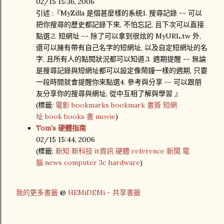
02/15 15:36, 2006
引述 :『MyZilla 是個甚麼樣的系統1. 搜尋記錄 -- 可以
把你搜尋的歷史都記錄下來, 不怕忘記, 且下次可以直接
點選.2. 短網址 -- 除了可以拿到很炫的 MyURL.tw 外,
還可以擁有帶有自己名字的短網址, 以及自定短網址的名
字, 且所有人的點閱狀況都可以知道.3. 週期提醒 -- 無論
是搜尋記錄與短網址都可以設定像鬧鐘一樣的週期, 只要
一段時間就會提醒你來點選4. 參考與分享 -- 可以跟朋
友分享你的搜尋與網址, 從中互相了解與學習 』
(
標籤:
電影
bookmarks
bookmark
書簽
短網
址
book
books
書
movie
)
Tom's 硬體指南
02/15 15:44, 2006
(
標籤:
新知
新科技
it資訊
硬體
reference
新聞
電
腦
news
computer
3c
hardware
)
我的更多書籤
@
HEMiDEMi - 共享書籤