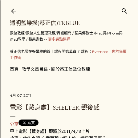
跳到主要內容
透明藍樂摸(蔡正信)TRBLUE
數位教練/數位人生管理教練/資訊顧問 / 蘋果傳教士 /Mac與iPhone與
iPad教學 / 蘋果家教 --
更多請點這裡
蔡正信老師在好學校的線上課程開始募資了 課程：
Evernote，你的無壓
工作術
首頁
教學文章目錄
關於蔡正信數位教練
4月 07, 2011
電影【藏身處】SHELTER 觀後感
分享
甲上電影【藏身處】即將於2011/4/8上片