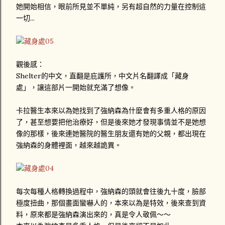
她開始相信，眼前所見並不單純，另有超自然的力量在控制這
一切...
觀後感：
Shelter的中文，直翻是庇護所，中文片名翻譯成「藏身
處」，讓這部片一開始就充滿了想像。
卡拉醫生本來以為她找到了強納森為什麼會有多重人格的原因
了，甚至想要把他治療好，但是後來她才發現事情並不是她想
像的那樣，後來連她醫院的醫生朋友還有她的父親，都出現在
強納森的身體裡面，越來越詭異。
每次每種人格轉換過程中，強納森的頭就會往後九十度，臉部
極度扭曲，那個畫面蠻嚇人的，本來以為是特效，後來查到資
料，原來都是強納森演出來的，真是令人敬佩～～