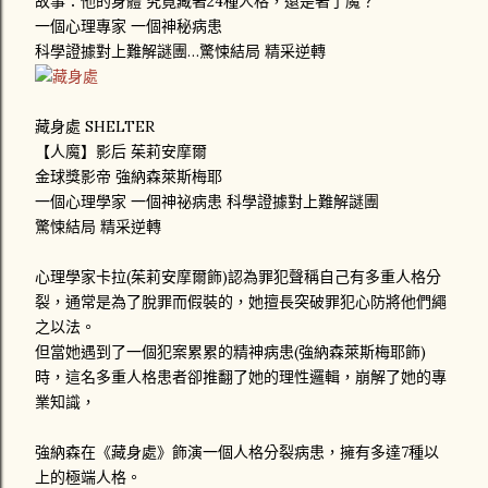
故事：他的身體 究竟藏著24種人格，還是著了魔？
一個心理專家 一個神秘病患
科學證據對上難解謎團…驚悚結局 精采逆轉
藏身處 SHELTER
【人魔】影后 茱莉安摩爾
金球獎影帝 強納森萊斯梅耶
一個心理學家 一個神祕病患 科學證據對上難解謎團
驚悚結局 精采逆轉
心理學家卡拉(茱莉安摩爾飾)認為罪犯聲稱自己有多重人格分
裂，通常是為了脫罪而假裝的，她擅長突破罪犯心防將他們繩
之以法。
但當她遇到了一個犯案累累的精神病患(強納森萊斯梅耶飾)
時，這名多重人格患者卻推翻了她的理性邏輯，崩解了她的專
業知識，
強納森在《藏身處》飾演一個人格分裂病患，擁有多達7種以
上的極端人格。